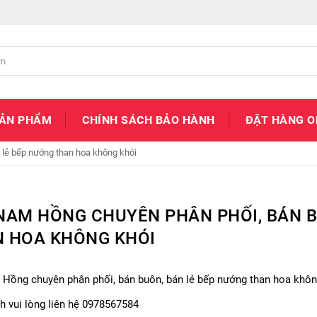
SẢN PHẨM
CHÍNH SÁCH BẢO HÀNH
ĐẶT HÀNG O
lẻ bếp nướng than hoa không khói
NAM HỒNG CHUYÊN PHÂN PHỐI, BÁN B
 HOA KHÔNG KHÓI
Hồng chuyên phân phối, bán buôn, bán lẻ bếp nướng than hoa khôn
h vui lòng liên hệ 0978567584