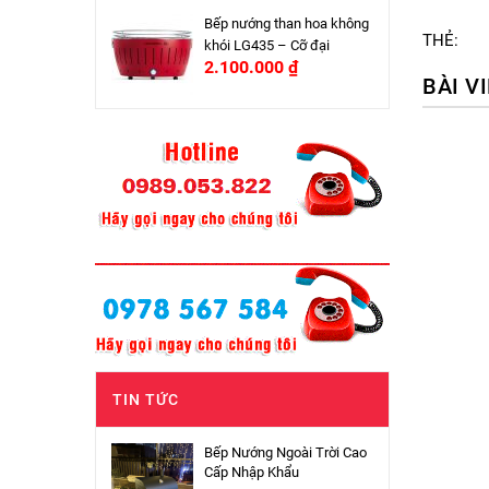
Bếp nướng than hoa không
THẺ:
khói LG435 – Cỡ đại
2.100.000
₫
BÀI V
TIN TỨC
Bếp Nướng Ngoài Trời Cao
Cấp Nhập Khẩu