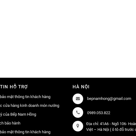
TIN HỖ TRỢ
HÀ NỘI
bảo mật thông tin khách hàng
bepnamhong@gmail.com
ác cửa hàng kinh doanh món nướng
0989.053.822
lý của Bếp Nam Hồng
ch bảo hành
Địa chỉ: 41A6 - Ngõ 106- Ho
Việt – Hà Nội ( ô tô đỗ trước
bảo mật thông tin khách hàng