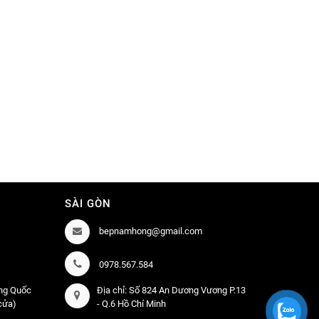
SÀI GÒN
bepnamhong@gmail.com
0978.567.584
àng Quốc
Địa chỉ: Số 824 An Dương Vương P.13
 cửa)
- Q.6 Hồ Chí Minh