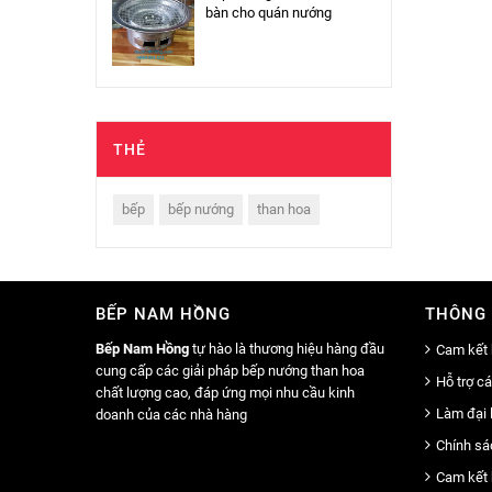
bàn cho quán nướng
THẺ
bếp
bếp nướng
than hoa
BẾP NAM HỒNG
THÔNG 
Bếp Nam Hồng
tự hào là thương hiệu hàng đầu
Cam kết 
cung cấp các giải pháp bếp nướng than hoa
Hỗ trợ c
chất lượng cao, đáp ứng mọi nhu cầu kinh
Làm đại 
doanh của các nhà hàng
Chính sá
Cam kết 