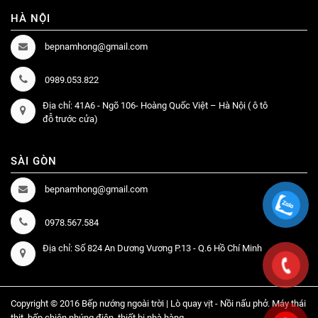
HÀ NỘI
bepnamhong@gmail.com
0989.053.822
Địa chỉ: 41A6 - Ngõ 106- Hoàng Quốc Việt – Hà Nội ( ô tô
đỗ trước cửa)
SÀI GÒN
bepnamhong@gmail.com
0978.567.584
Địa chỉ: Số 824 An Dương Vương P.13 - Q.6 Hồ Chí Minh
Copyright © 2016 Bếp nướng ngoài trời | Lò quay vịt - Nồi nấu phở. Máy thái
thịt, bếp chiên nhúng điện, thiết bị nhà hàng...