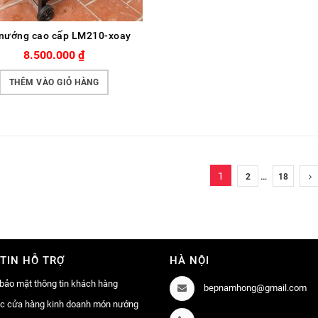
nướng cao cấp LM210-xoay
8.500.000
₫
THÊM VÀO GIỎ HÀNG
1
…
2
18
TIN HỖ TRỢ
HÀ NỘI
bảo mật thông tin khách hàng
bepnamhong@gmail.com
ác cửa hàng kinh doanh món nướng