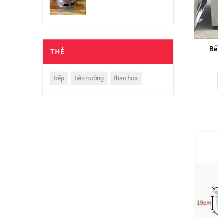
Bế
THẺ
bếp
bếp nướng
than hoa