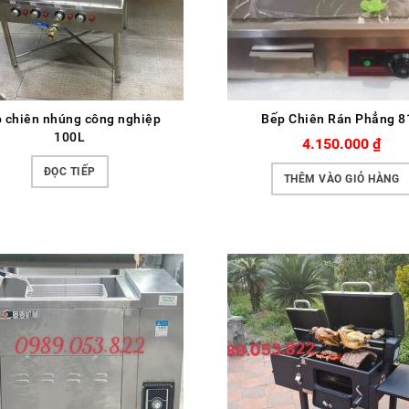
 chiên nhúng công nghiệp
Bếp Chiên Rán Phẳng 8
100L
4.150.000
₫
ĐỌC TIẾP
THÊM VÀO GIỎ HÀNG