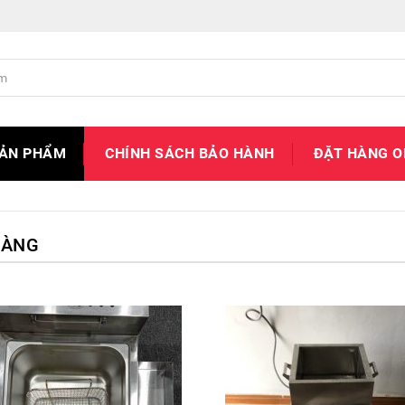
SẢN PHẨM
CHÍNH SÁCH BẢO HÀNH
ĐẶT HÀNG O
HÀNG