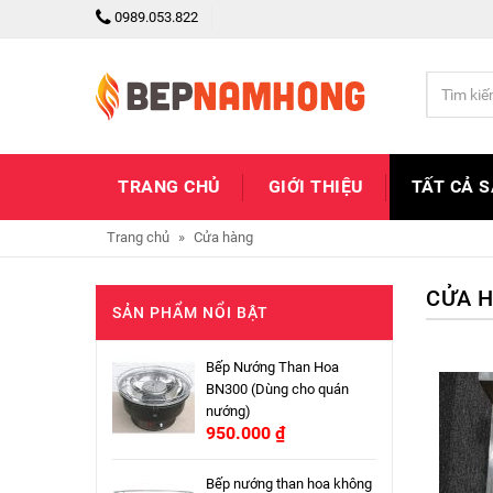
0989.053.822
TRANG CHỦ
GIỚI THIỆU
TẤT CẢ 
Trang chủ
»
Cửa hàng
CỬA 
SẢN PHẨM NỔI BẬT
Bếp Nướng Than Hoa
BN300 (Dùng cho quán
nướng)
950.000
₫
Bếp nướng than hoa không