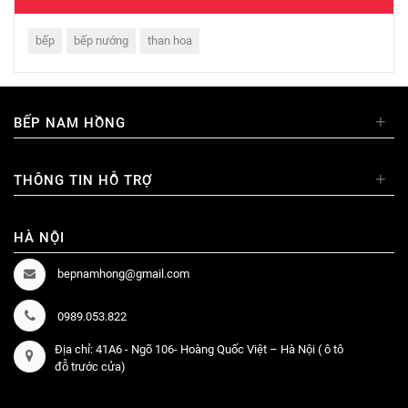
bếp
bếp nướng
than hoa
+
BẾP NAM HỒNG
+
THÔNG TIN HỖ TRỢ
HÀ NỘI
bepnamhong@gmail.com
0989.053.822
Địa chỉ: 41A6 - Ngõ 106- Hoàng Quốc Việt – Hà Nội ( ô tô
đỗ trước cửa)