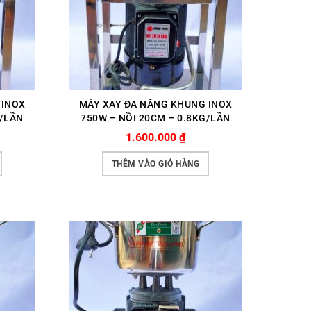
 INOX
MÁY XAY ĐA NĂNG KHUNG INOX
G/LẦN
750W – NỒI 20CM – 0.8KG/LẦN
1.600.000
₫
THÊM VÀO GIỎ HÀNG