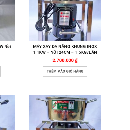
W Nồi
MÁY XAY ĐA NĂNG KHUNG INOX
1.1KW – NỒI 24CM – 1.5KG/LẦN
2.700.000
₫
THÊM VÀO GIỎ HÀNG