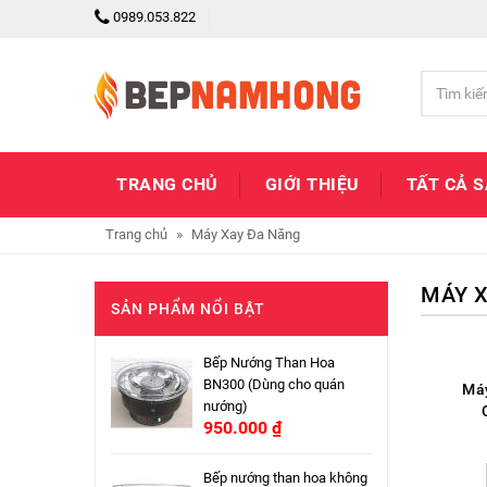
0989.053.822
TRANG CHỦ
GIỚI THIỆU
TẤT CẢ 
Trang chủ
»
Máy Xay Đa Năng
MÁY X
SẢN PHẨM NỔI BẬT
Bếp Nướng Than Hoa
BN300 (Dùng cho quán
Má
nướng)
950.000
₫
Bếp nướng than hoa không