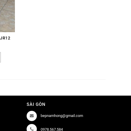
 JR12
SÀI GÒN
bepnamhong@gmail.com
0978.567.584