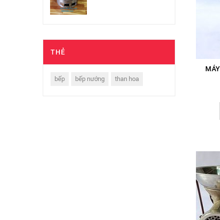
THẺ
MÁY
bếp
bếp nướng
than hoa