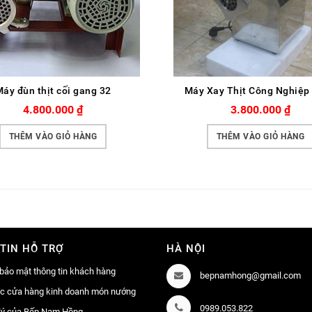
áy đùn thịt cối gang 32
Máy Xay Thịt Công Nghiệp
4.800.000
₫
3.800.000
₫
THÊM VÀO GIỎ HÀNG
THÊM VÀO GIỎ HÀNG
TIN HỖ TRỢ
HÀ NỘI
bảo mật thông tin khách hàng
bepnamhong@gmail.com
ác cửa hàng kinh doanh món nướng
0989.053.822
lý của Bếp Nam Hồng