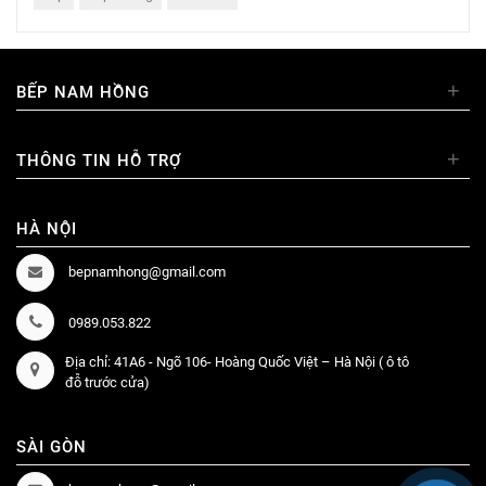
+
BẾP NAM HỒNG
+
THÔNG TIN HỖ TRỢ
HÀ NỘI
bepnamhong@gmail.com
0989.053.822
Địa chỉ: 41A6 - Ngõ 106- Hoàng Quốc Việt – Hà Nội ( ô tô
đỗ trước cửa)
SÀI GÒN