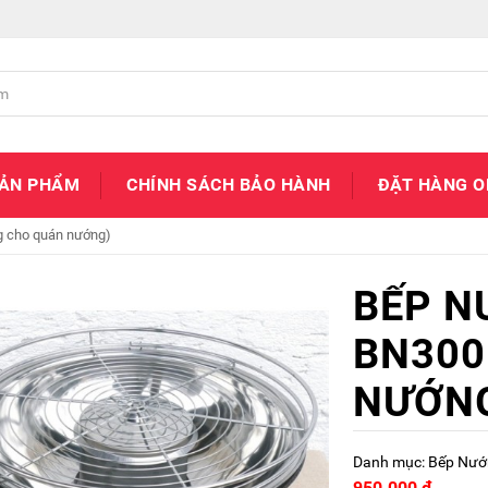
SẢN PHẨM
CHÍNH SÁCH BẢO HÀNH
ĐẶT HÀNG O
 cho quán nướng)
BẾP N
BN300
NƯỚN
Danh mục:
Bếp Nướ
950.000
₫