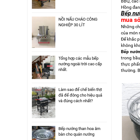
BBQ, các 
Hồng đang
Bếp nư
mua số
NỒI NẤU CHÁO CÔNG
NGHIỆP 30 LÍT
Những chi
của món 
Để khắc 
không khó
Bếp nướn
trong bầu
Tổng hợp các mẫu bếp
thực phẩm
nướng ngoài trời cao cấp
nhất.
thường. B
Làm sao để chế biến thịt
đã để đông cho hiệu quả
và đúng cách nhất?
Bếp nướng than hoa âm
bàn cho quán nướng