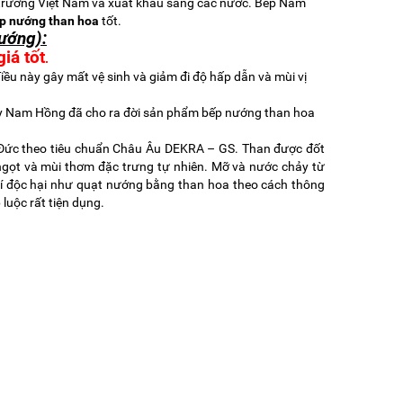
 trường Việt Nam và xuất khẩu sang các nước. Bếp Nam
p nướng than hoa
tốt.
ướng):
iá tốt
.
ều này gây mất vệ sinh và giảm đi độ hấp dẫn và mùi vị
y Nam Hồng
đã cho ra đời sản phẩm bếp nướng than hoa
Đức theo tiêu chuẩn Châu Âu DEKRA – GS. Than được đốt
gọt và mùi thơm đặc trưng tự nhiên. Mỡ và nước chảy từ
hí độc hại như quạt nướng bằng than hoa theo cách thông
luộc rất tiện dụng.