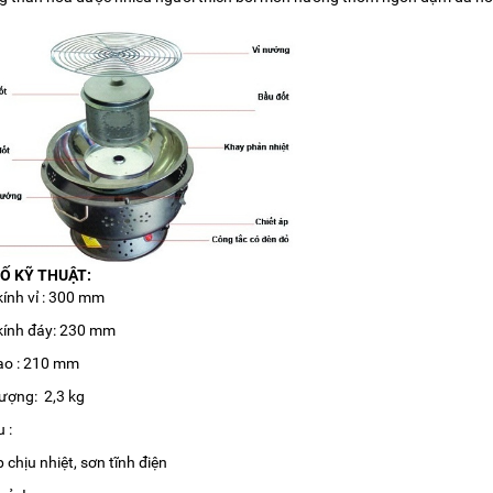
Ố KỸ THUẬT:
ính vỉ : 300 mm
kính đáy: 230 mm
ao : 210 mm
ượng: 2,3 kg
 :
 chịu nhiệt, sơn tĩnh điện