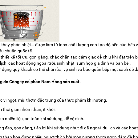
 khay phản nhiệt… được làm từ inox chất lượng cao tạo độ bền của bếp 
iêu chuẩn quốc tế.
thiết kế tối ưu, gọn gàng, chắc chắn tạo cảm giác dễ chịu khi đặt trên bàn
 lịch, các hoạt động ngoài trời, sinh nhật, sum họp gia đình và bạn bè…
ử dụng quý khách có thể chùi rửa, vệ sinh và bảo quản bếp một cách dễ d
g do Công ty cổ phần Nam Hồng sản xuất.
c vị ngọt, mùi thơm đặc trưng của thực phẩm khi nướng.
m thời gian nhóm than, ít khói.
hao nhiên liệu, an toàn khi sử dụng, dễ vệ sinh.
g đẹp, gọn gàng, tiện lợi khi sử dụng như: đi dã ngoại, du lịch và các hoạ
 than hoa được nhiều người thích bởi món nướng thơm ngon đậm đà hơn 