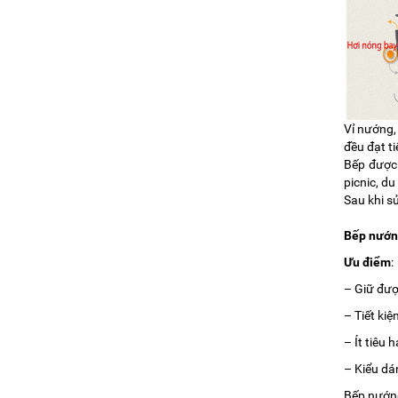
Vỉ nướng,
đều đạt t
Bếp được 
picnic, du
Sau khi s
Bếp nướn
Ưu điểm
:
– Giữ đượ
– Tiết kiệ
– Ít tiêu 
– Kiểu dán
Bếp nướng