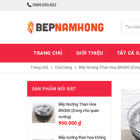
0989.053.822
TRANG CHỦ
GIỚI THIỆU
TẤT CẢ 
Trang chủ
»
Cửa hàng
»
Bếp Nướng Than Hoa BN300 (Dùng
SẢN PHẨM NỔI BẬT
Bếp Nướng Than Hoa
BN300 (Dùng cho quán
nướng)
950.000
₫
Bếp nướng than hoa không