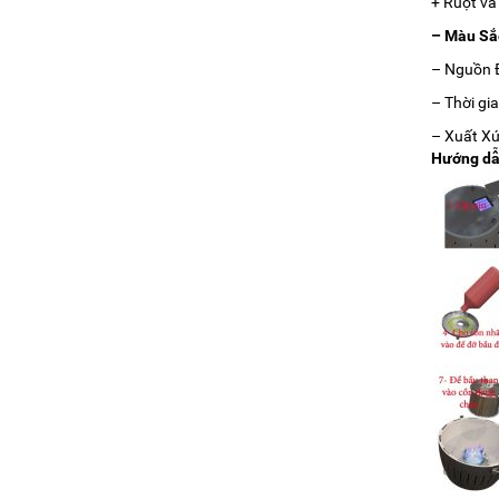
+ Ruột và 
– Màu Sắc
– Nguồn Đ
– Thời gia
– Xuất Xứ
Hướng dẫ