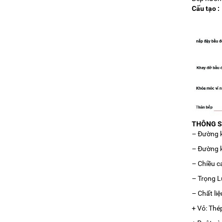
Cấu tạo :
THÔNG S
– Đường k
– Đường 
– Chiều c
– Trọng L
– Chất liệu
+ Vỏ: Thép