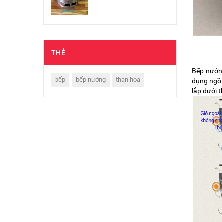
THẺ
Bếp nướng
bếp
bếp nướng
than hoa
dụng ngồi
lắp dưới 