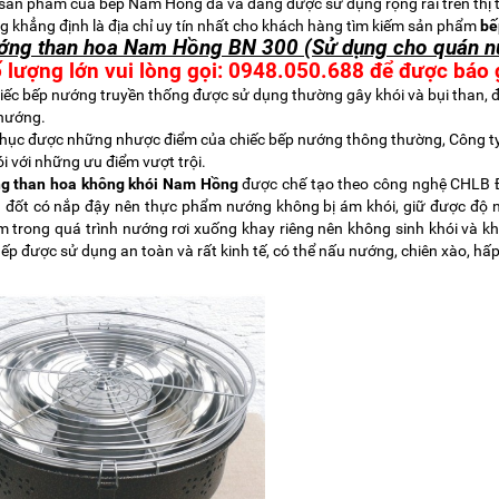
sản phẩm của bếp Nam Hồng đã và đang được sử dụng rộng rãi trên thị
 khẳng định là địa chỉ uy tín nhất cho khách hàng tìm kiếm sản phẩm
bế
ớng than hoa Nam Hồng BN 300 (Sử dụng cho quán n
 lượng lớn vui lòng gọi: 0948.050.688 để được báo g
ếc bếp nướng truyền thống được sử dụng thường gây khói và bụi than, đi
nướng.
phục được những nhược điểm của chiếc bếp nướng thông thường,
Công t
i với những ưu điểm vượt trội.
g than hoa không khói Nam Hồng
được chế tạo theo công nghệ CHLB 
 đốt có nắp đậy nên thực phẩm nướng không bị ám khói, giữ được độ n
 trong quá trình nướng rơi xuống khay riêng nên không sinh khói và k
ếp được sử dụng an toàn và rất kinh tế, có thể nấu nướng, chiên xào, hấp 