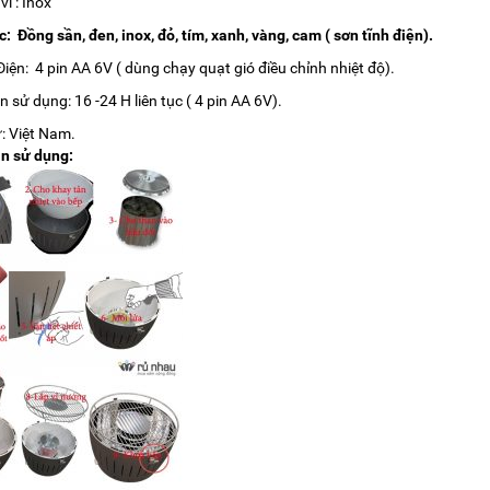
vỉ : Inox
: Đồng sần, đen, inox, đỏ, tím, xanh, vàng, cam ( sơn tĩnh điện).
iện: 4 pin AA 6V ( dùng chạy quạt gió điều chỉnh nhiệt độ).
n sử dụng: 16 -24 H liên tục ( 4 pin AA 6V).
: Việt Nam.
n sử dụng: