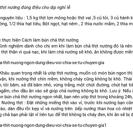
thịt nướng đúng điệu cho dịp nghỉ lễ
nguyên liệu : 1,5 kg thịt lợn mông hoặc thịt vai ,5 củ tỏi, 3 củ hành 
ờng, 1/2 thìa hạt tiêu, Bột ngọt, hạt nêm , 2 thìa nước mắm, 2 thìa mậ
.
 thực hiện Cách làm bún chả thịt nướng
Kinh nghiệm dành cho chị em khi làm bún chả thịt nướng đó là nên 
 thịt thăn vì quá nạc, khi làm chả nướng sẽ khô, ăn không được mề
 Khâu quan trọng nhất là ướp thịt nướng, muốn có món bún ngon thì
vặn, khi nướng thịt chín mềm, không cháy cũng không bị khô. Thái n
h, tỏi băm, sả đã băm nhỏ, vừng trắng, một chút đường, chút hạt t
 ngấm, cho dầu ăn vào sẽ giúp chả nướng không bị khô. Lưu ý: Nếu 
 bún chả thịt nướng ngon nhất, bạn nên ướp thịt trong khoảng 24
 Nướng thịt : Đặt những miếng thịt vào vỉ, trước khi nướng bạn cũ
vào, dàn đều rồi kẹp vỉ và nướng trên
bếp nướng than hoa
có nhiệt
 chả bạn phải lật vỉ liên tục để thịt không bị cháy đen, khi ăn sẽ bị 