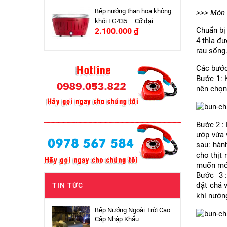
Bếp nướng than hoa không
>>>
Món 
khói LG435 – Cỡ đại
Chuẩn bị 
2.100.000
₫
4 thìa đư
rau sống
Các bước
Bước 1: 
nên chọn
Bước 2 :
ướp vừa 
sau: hàn
cho thịt
muốn món
Bước 3 :
đặt chả 
TIN TỨC
khi nướng
Bếp Nướng Ngoài Trời Cao
Cấp Nhập Khẩu