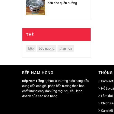
bàn cho quán nướng
THẺ
bếp
bếp nướng
than hoa
BẾP NAM HỒNG
THÔNG 
Bếp Nam Hồng
tự hào là thương hiệu hàng đầu
Cam kết 
cung cấp các giải pháp bếp nướng than hoa
Hỗ trợ c
chất lượng cao, đáp ứng mọi nhu cầu kinh
Làm đại 
doanh của các nhà hàng
Chính sá
Cam kết 