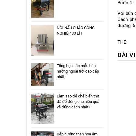
Bước 4 :
Với bún 
Cách pha
đường, 5 
NỒI NẤU CHÁO CÔNG
NGHIỆP 30 LÍT
THẺ:
BÀI V
Tổng hợp các mẫu bếp
nướng ngoài trời cao cấp
nhất.
Làm sao để chế biến thịt
đã để đông cho hiệu quả
và đúng cách nhất?
Bếp nướng than hoa âm