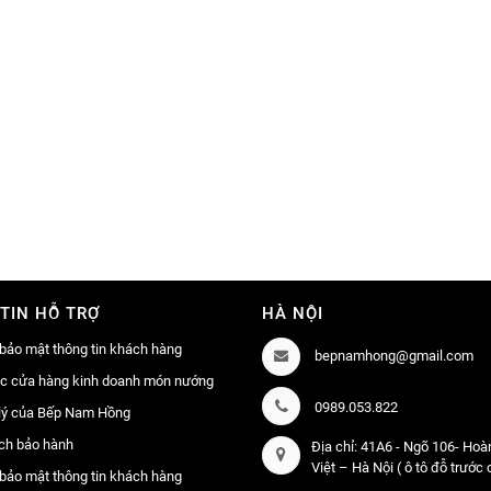
TIN HỖ TRỢ
HÀ NỘI
bảo mật thông tin khách hàng
bepnamhong@gmail.com
ác cửa hàng kinh doanh món nướng
0989.053.822
lý của Bếp Nam Hồng
ch bảo hành
Địa chỉ: 41A6 - Ngõ 106- Ho
Việt – Hà Nội ( ô tô đỗ trước
bảo mật thông tin khách hàng