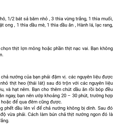
khô, 1/2 bát sả băm nhỏ , 3 thìa vừng trắng, 1 thìa muối,
t ong , 1 thìa dầu mè, 1 thìa dầu ăn , Hành lá, lạc rang,
chọn thịt lợn mông hoặc phần thịt nạc vai. Bạn không
m.
 chả nướng của bạn phải đậm vị. các nguyên liệu được
hỏ thịt heo (thái lát) sau đó trộn với các nguyên liệu
iêu, và hạt nêm. Bạn cho thêm chút dầu ăn rồi bóp đều
ăn ngay, bạn nên ướp khoảng 20 – 30 phút, trường hợp
h, hoặc để qua đêm cũng được.
ng phết dầu lên vỉ để chả nướng không bị dính. Sau đó
 độ vừa phải. Cách làm bún chả thịt nướng ngon đó là
đắng.