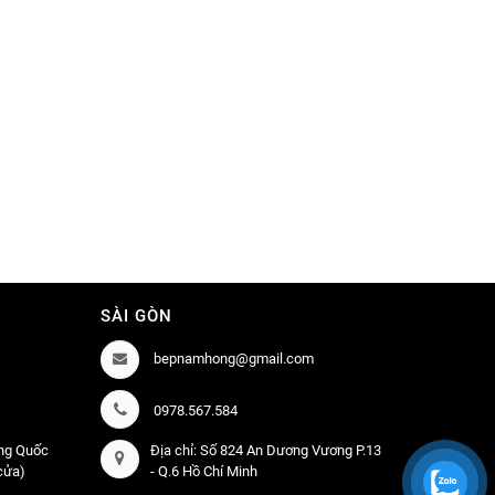
SÀI GÒN
bepnamhong@gmail.com
0978.567.584
àng Quốc
Địa chỉ: Số 824 An Dương Vương P.13
 cửa)
- Q.6 Hồ Chí Minh