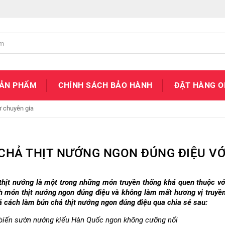
SẢN PHẨM
CHÍNH SÁCH BẢO HÀNH
ĐẶT HÀNG O
ừ chuyên gia
CHẢ THỊT NƯỚNG NGON ĐÚNG ĐIỆU VỚI
thịt nướng là một trong những món truyền thống khá quen thuộc v
h món thịt nướng ngon đúng điệu và không làm mất hương vị truyền
 cách làm bún chả thịt nướng ngon đúng điệu qua chia sẻ sau:
biến sườn nướng kiểu Hàn Quốc ngon không cưỡng nổi