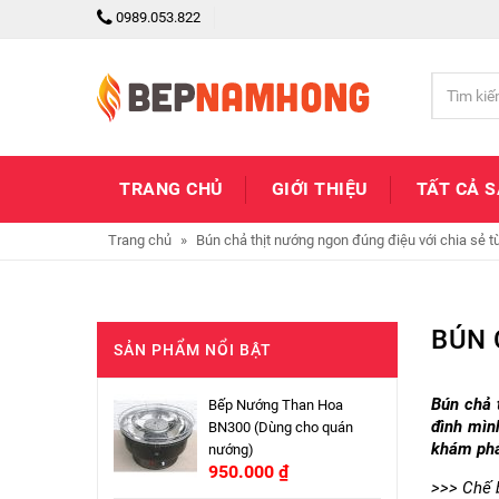
0989.053.822
TRANG CHỦ
GIỚI THIỆU
TẤT CẢ 
Trang chủ
»
Bún chả thịt nướng ngon đúng điệu với chia sẻ t
BÚN 
SẢN PHẨM NỔI BẬT
Bún chả 
Bếp Nướng Than Hoa
đình mìn
BN300 (Dùng cho quán
khám phá
nướng)
950.000
₫
>>>
Chế 