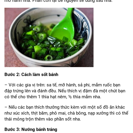
mỡ hành nha. Phần còn lại để nguyên sẽ dùng sau nha.
Bước 2: Cách làm sốt bánh
– Với các gia vị trên: sa tế, mỡ hành, sả phi, mắm ruốc bạn
đập trứng lên và đánh đều. Nếu thích vị đậm đà một chút bạn
có thể cho thêm 1 thìa hạt nêm, ½ thìa mắm nha.
– Nếu các bạn thích thưởng thức kèm với một số đồ ăn khác
như xúc xích, thịt băm, phô mai, chà bông, nạp xưởng thì có thể
thái mỏng trộn thêm vào phần sốt nha.
Bước 3: Nướng bánh tráng