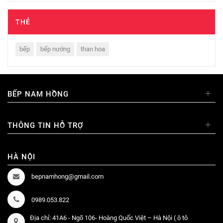
THẺ
bếp
bếp nướng
than hoa
+
BẾP NAM HỒNG
+
THÔNG TIN HỖ TRỢ
HÀ NỘI
bepnamhong@gmail.com
0989.053.822
Địa chỉ: 41A6 - Ngõ 106- Hoàng Quốc Việt – Hà Nội ( ô tô