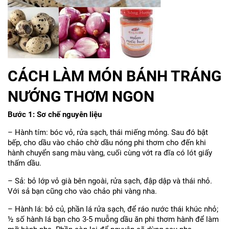
CÁCH LÀM MÓN BÁNH TRÁNG
NƯỚNG THƠM NGON
Bước 1: Sơ chế nguyên liệu
– Hành tím: bóc vỏ, rửa sạch, thái miếng mỏng. Sau đó bật
bếp, cho dầu vào chảo chờ dầu nóng phi thơm cho đến khi
hành chuyển sang màu vàng, cuối cùng vớt ra đĩa có lót giấy
thấm dầu.
– Sả: bỏ lớp vỏ già bên ngoài, rửa sạch, đập dập và thái nhỏ.
Với sả bạn cũng cho vào chảo phi vàng nha.
– Hành lá: bỏ củ, phần lá rửa sạch, để ráo nước thái khúc nhỏ;
½ số hành lá bạn cho 3-5 muỗng dầu ăn phi thơm hành để làm