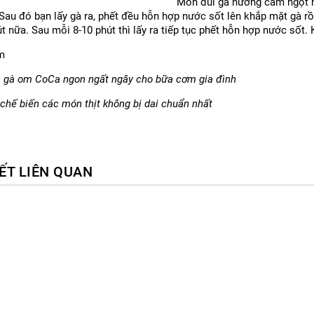
Món đùi gà nướng cam ngọt 
Sau đó bạn lấy gà ra, phết đều hỗn hợp nước sốt lên khắp mặt gà rồ
t nữa. Sau mỗi 8-10 phút thì lấy ra tiếp tục phết hỗn hợp nước sốt. 
m
 gà om CoCa ngon ngất ngây cho bữa cơm gia đình
chế biến các món thịt không bị dai chuẩn nhất
IẾT LIÊN QUAN