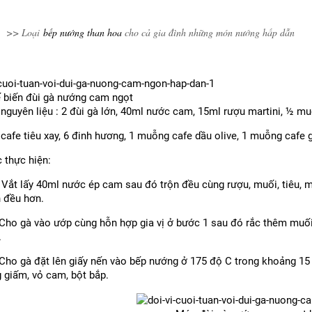
>> Loại
bếp nướng than hoa
cho cả gia đình những món nướng hấp dẫn
 biến đùi gà nướng cam ngọt
 nguyên liệu : 2 đùi gà lớn, 40ml nước cam, 15ml rượu martini, ½ 
cafe tiêu xay, 6 đinh hương, 1 muỗng cafe dầu olive, 1 muỗng cafe
 thực hiện:
 Vắt lấy 40ml nước ép cam sau đó trộn đều cùng rượu, muối, tiêu, m
n đều hơn.
 Cho gà vào ướp cùng hỗn hợp gia vị ở bước 1 sau đó rắc thêm muối,
.
 Cho gà đặt lên giấy nến vào
bếp nướng
ở 175 độ C trong khoảng 15 
g giấm, vỏ cam, bột bắp.