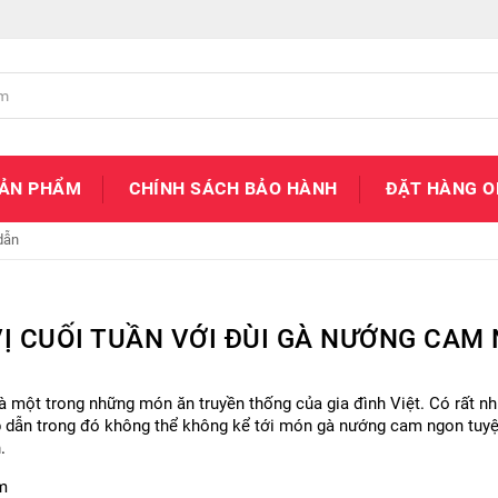
SẢN PHẨM
CHÍNH SÁCH BẢO HÀNH
ĐẶT HÀNG O
dẫn
VỊ CUỐI TUẦN VỚI ĐÙI GÀ NƯỚNG CAM
à một trong những món ăn truyền thống của gia đình Việt. Có rất nh
 dẫn trong đó không thể không kể tới món gà nướng cam ngon tuyệt 
.
m