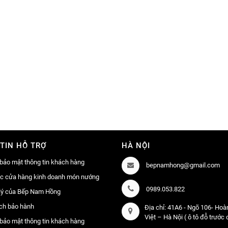
TIN HỖ TRỢ
HÀ NỘI
bảo mật thông tin khách hàng
bepnamhong@gmail.com
ác cửa hàng kinh doanh món nướng
0989.053.822
lý của Bếp Nam Hồng
ch bảo hành
Địa chỉ: 41A6 - Ngõ 106- Ho
Việt – Hà Nội ( ô tô đỗ trước
bảo mật thông tin khách hàng