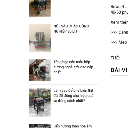
Bước 4 : 
40-50 phú
Xem thê
NỒI NẤU CHÁO CÔNG
NGHIỆP 30 LÍT
>>>
Cánh
>>>
Mẹo 
THẺ:
Tổng hợp các mẫu bếp
nướng ngoài trời cao cấp
BÀI V
nhất.
Làm sao để chế biến thịt
đã để đông cho hiệu quả
và đúng cách nhất?
Bếp nướng than hoa âm