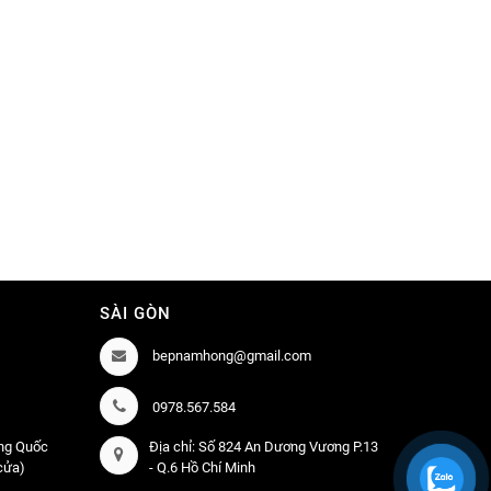
SÀI GÒN
bepnamhong@gmail.com
0978.567.584
àng Quốc
Địa chỉ: Số 824 An Dương Vương P.13
 cửa)
- Q.6 Hồ Chí Minh