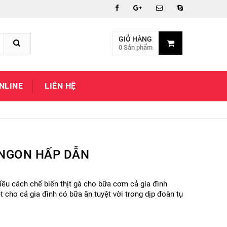
GIỎ HÀNG
0 Sản phẩm
NLINE
LIÊN HỆ
 NGON HẤP DẪN
iều cách chế biến thịt gà cho bữa cơm cả gia đình
cho cả gia đình có bữa ăn tuyệt vời trong dịp đoàn tụ