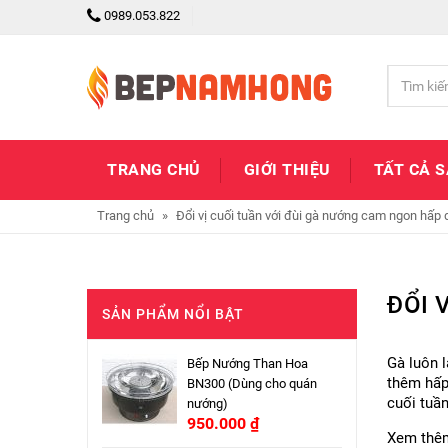
0989.053.822
TRANG CHỦ
GIỚI THIỆU
TẤT CẢ 
Trang chủ
»
Đổi vị cuối tuần với đùi gà nướng cam ngon hấp 
ĐỔI 
SẢN PHẨM NỔI BẬT
Gà luôn l
Bếp Nướng Than Hoa
thêm hấp
BN300 (Dùng cho quán
cuối tuần
nướng)
950.000
₫
Xem thê