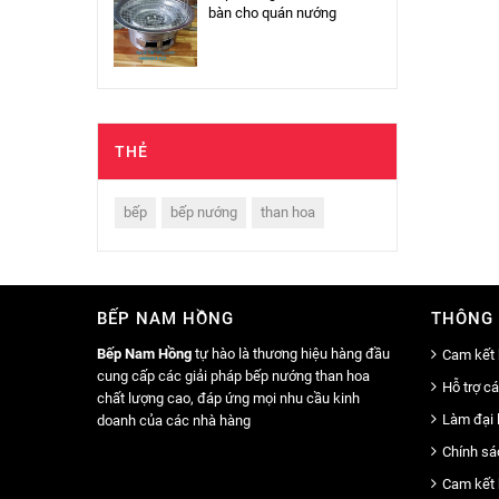
bàn cho quán nướng
THẺ
bếp
bếp nướng
than hoa
BẾP NAM HỒNG
THÔNG 
Bếp Nam Hồng
tự hào là thương hiệu hàng đầu
Cam kết 
cung cấp các giải pháp bếp nướng than hoa
Hỗ trợ c
chất lượng cao, đáp ứng mọi nhu cầu kinh
Làm đại 
doanh của các nhà hàng
Chính sá
Cam kết 