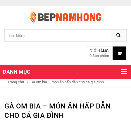
GIỎ HÀNG
0 Sản phẩm
DANH MỤC
Trang chủ
»
Gà om bia – món ăn hấp dẫn cho cả gia đình
GÀ OM BIA – MÓN ĂN HẤP DẪN
CHO CẢ GIA ĐÌNH