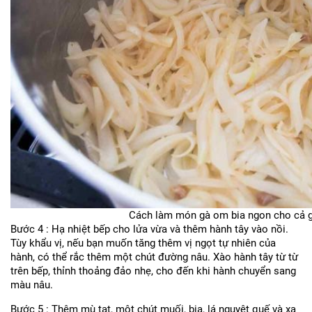
Cách làm món gà om bia ngon cho cả g
Bước 4 : Hạ nhiệt bếp cho lửa vừa và thêm hành tây vào nồi.
Tùy khẩu vị, nếu bạn muốn tăng thêm vị ngọt tự nhiên của
hành, có thể rắc thêm một chút đường nâu. Xào hành tây từ từ
trên bếp, thỉnh thoảng đảo nhẹ, cho đến khi hành chuyển sang
màu nâu.
Bước 5 : Thêm mù tạt, một chút muối, bia, lá nguyệt quế và xạ