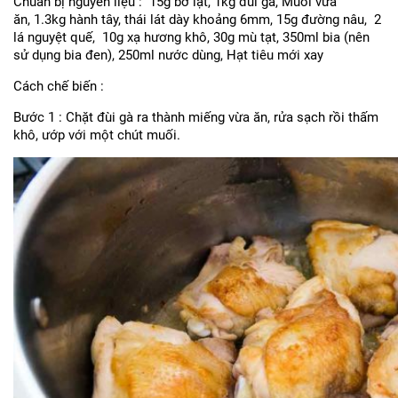
Chuẩn bị nguyên liệu : 15g bơ lạt, 1kg đùi gà, Muối vừa
ăn, 1.3kg hành tây, thái lát dày khoảng 6mm, 15g đường nâu, 2
lá nguyệt quế, 10g xạ hương khô, 30g mù tạt, 350ml bia (nên
sử dụng bia đen), 250ml nước dùng, Hạt tiêu mới xay
Cách chế biến :
Bước 1 : Chặt đùi gà ra thành miếng vừa ăn, rửa sạch rồi thấm
khô, ướp với một chút muối.