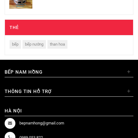
THẺ
bếp
bếp nướng
than hoa
+
BẾP NAM HỒNG
+
THÔNG TIN HỖ TRỢ
HÀ NỘI
bepnamhong@gmail.com
0989.053.822