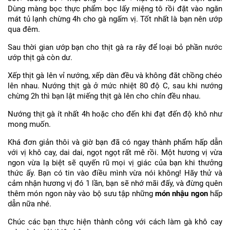
Dùng màng bọc thực phẩm bọc lấy miệng tô rồi đặt vào ngăn
mát tủ lạnh chừng 4h cho gà ngấm vị. Tốt nhất là bạn nên ướp
qua đêm.
Sau thời gian ướp bạn cho thịt gà ra rây để loại bỏ phần nước
ướp thịt gà còn dư.
Xếp thịt gà lên vỉ nướng, xếp dàn đều và không đăt chồng chéo
lên nhau. Nướng thịt gà ở mức nhiệt 80 độ C, sau khi nướng
chừng 2h thì bạn lật miếng thịt gà lên cho chín đều nhau.
Nướng thịt gà ít nhất 4h hoặc cho đến khi đạt đến độ khô như
mong muốn.
Khá đơn giản thôi và giờ bạn đã có ngay thành phẩm hấp dẫn
với vị khô cay, dai dai, ngọt ngọt rất mê rồi. Một hương vị vừa
ngon vừa lạ biệt sẽ quyến rũ mọi vị giác của bạn khi thưởng
thức ấy. Bạn có tin vào điều mình vừa nói không! Hãy thử và
cảm nhận hương vị đó 1 lần, bạn sẽ nhớ mãi đấy, và đừng quên
thêm món ngon này vào bộ sưu tập những
món nhậu ngon
hấp
dẫn nữa nhé.
Chúc các bạn thực hiện thành công với cách làm gà khô cay