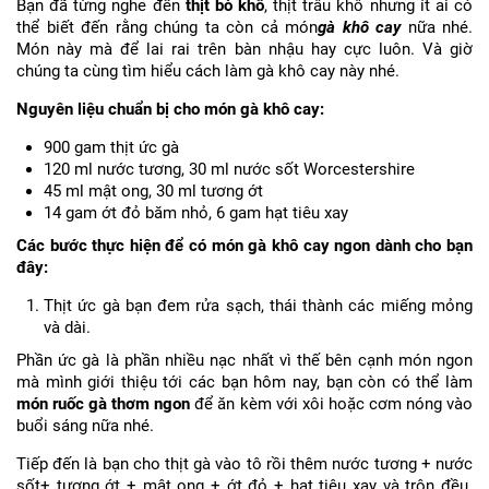
Bạn đã từng nghe đến
thịt bò khô
, thịt trâu khô nhưng ít ai có
thể biết đến rằng chúng ta còn cả món
gà khô cay
nữa nhé.
Món này mà để lai rai trên bàn nhậu hay cực luôn. Và giờ
chúng ta cùng tìm hiểu cách làm gà khô cay này nhé.
Nguyên liệu chuẩn bị cho món gà khô cay:
900 gam thịt ức gà
120 ml nước tương, 30 ml nước sốt Worcestershire
45 ml mật ong, 30 ml tương ớt
14 gam ớt đỏ băm nhỏ, 6 gam hạt tiêu xay
Các bước thực hiện để có món gà khô cay ngon dành cho bạn
đây:
Thịt ức gà bạn đem rửa sạch, thái thành các miếng mỏng
và dài.
Phần ức gà là phần nhiều nạc nhất vì thế bên cạnh món ngon
mà mình giới thiệu tới các bạn hôm nay, bạn còn có thể làm
món ruốc gà thơm ngon
để ăn kèm với xôi hoặc cơm nóng vào
buổi sáng nữa nhé.
Tiếp đến là bạn cho thịt gà vào tô rồi thêm nước tương + nước
sốt+ tương ớt + mật ong + ớt đỏ + hạt tiêu xay và trộn đều.