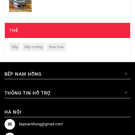
THẺ
bếp
bếp nướng
than hoa
+
BẾP NAM HỒNG
+
THÔNG TIN HỖ TRỢ
HÀ NỘI
bepnamhong@gmail.com