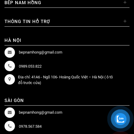
+
BẾP NAM HỒNG
+
THÔNG TIN HỖ TRỢ
HÀ NỘI
bepnamhong@gmail.com
0989.053.822
Địa chỉ: 41A6 - Ngõ 106- Hoàng Quốc Việt – Hà Nội ( ô tô
đỗ trước cửa)
SÀI GÒN
bepnamhong@gmail.com
0978.567.584