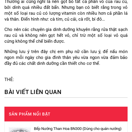
Thường ai cũng nghĩ là nên gọt bỏ tất cả phần vỏ của rau củ,
bởi dính quá nhiều đất bẩn. Nhưng bạn có biết rằng trong vỏ
một số loại rau củ có lượng vitamin còn nhiều hơn cả phần lá
và thân. Điển hình như: cà tím, củ cải, cà rốt, bí đỏ…
Cho nên các chuyên gia dinh dưỡng khuyên rằng rửa thật sạch
rau củ và không nên gọt hết vỏ, chỉ trừ một số loại vỏ quá
cứng không thể chế biến được.
Những lưu ý trên đây chị em phụ nữ cần lưu ý, để nấu món
ngon mỗi ngày cho gia đình thân yêu vừa ngon vừa đảm bảo
đầy đủ các chất dinh dưỡng cần thiết cho cơ thể.
THẺ:
BÀI VIẾT LIÊN QUAN
SẢN PHẨM NỔI BẬT
Bếp Nướng Than Hoa BN300 (Dùng cho quán nướng)