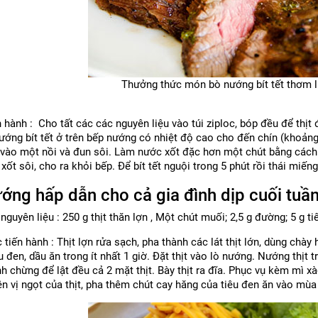
Thưởng thức món bò nướng bít tết thơm l
 hành : Cho tất các các nguyên liệu vào túi ziploc, bóp đều để thịt đ
ớng bít tết ở trên
bếp nướng
có nhiệt độ cao cho đến chín (khoảng
) vào một nồi và đun sôi. Làm nước xốt đặc hơn một chút bằng cách
xốt sôi, cho ra khỏi bếp. Để bít tết nguội trong 5 phút rồi thái miếng
ớng hấp dẫn cho cả gia đình dịp cuối tuần
nguyên liệu : 250 g thịt thăn lợn , Một chút muối; 2,5 g đường; 5 g ti
tiến hành : Thịt lợn rửa sạch, pha thành các lát thịt lớn, dùng chà
u đen, dầu ăn trong ít nhất 1 giờ. Đặt thịt vào lò nướng. Nướng thịt
h chừng để lật đều cả 2 mặt thịt. Bày thịt ra đĩa. Phục vụ kèm mì xà
n vị ngọt của thịt, pha thêm chút cay hăng của tiêu đen ăn vào mùa l