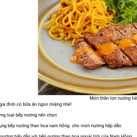
Món thăn lợn nướng ti
gia đình có bữa ăn ngon miệng nhé!
ững loại bếp nướng nên chọn
dụng
bếp nướng than hoa nam hồng
cho món nướng hấp dẫn.
nướng hấp dẫn với
bếp nướng than hoa ngoài trời
của Nam Hồng