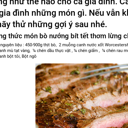
g như thế nào cho cả gia đình. C
gia đình những món gì. Nếu vẫn 
hãy thử những gợi ý sau nhé.
g thức món bò nướng bít tết thơm lừng ch
 nguyên liệu : 450-900g thịt bò, 2 muỗng canh nước xốt Worcestersh
nh mù tạt vàng, ¼ chén dầu thực vật , ¼ chén giấm , ¼ chén rau mù
nh bột tỏi, Bột ngô