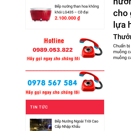
nướn
Bếp nướng than hoa không
cho 
khói LG435 – Cỡ đại
2.100.000
₫
lựa 
Thưởn
Chuẩn bị
muỗng ca
muỗng ca
TIN TỨC
Bếp Nướng Ngoài Trời Cao
Cấp Nhập Khẩu