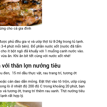
ừng cho cả gia đình
ược phủ đều gia vị và ướp thịt từ 8-24g trong tủ lạnh.
 3-4 phút mỗi bên). Đổ phần nước xốt (nước đã tẩm
 cho ít bột ngô đã khuấy với 1 muỗng canh nước vào.
 vừa ăn. Khi ăn bít tết cùng với nước xốt nhé!
 với thăn lợn nướng tiêu
êu đen, 15 ml dầu thực vật, rau trang trí, tương ớt
y hoặc cán dao dằn mỏng. Đặt thịt vào tô trộn, ướp cùng
 trong lò ở nhiệt độ 200 độ C trong khoảng 20 phút, bạn
o và tương ớt, trang trí thêm rau xanh. Thịt nướng tiêu
ạnh rất hợp lý.