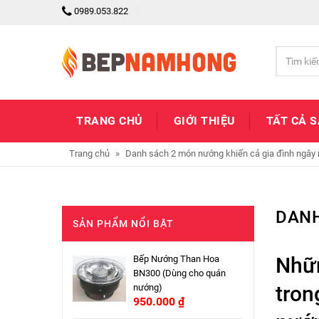
0989.053.822
TRANG CHỦ
GIỚI THIỆU
TẤT CẢ 
Trang chủ
»
Danh sách 2 món nướng khiến cả gia đình ngây 
DANH
SẢN PHẨM NỔI BẬT
Nhữn
Bếp Nướng Than Hoa
BN300 (Dùng cho quán
tron
nướng)
950.000
₫