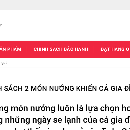
SẢN PHẨM
CHÍNH SÁCH BẢO HÀNH
ĐẶT HÀNG O
ngất
 SÁCH 2 MÓN NƯỚNG KHIẾN CẢ GIA Đ
g món nướng luôn là lựa chọn ho
g những ngày se lạnh của cả gia đ