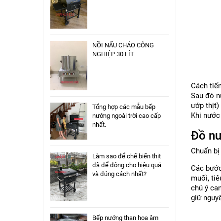
NỒI NẤU CHÁO CÔNG
NGHIỆP 30 LÍT
Cách tiến
Sau đó nư
ướp thịt
Tổng hợp các mẫu bếp
Khi nước 
nướng ngoài trời cao cấp
nhất.
Đồ nư
Chuẩn bị 
Làm sao để chế biến thịt
đã để đông cho hiệu quả
Các bước 
và đúng cách nhất?
muối, tiê
chú ý can
giữ nguyê
Bếp nướng than hoa âm