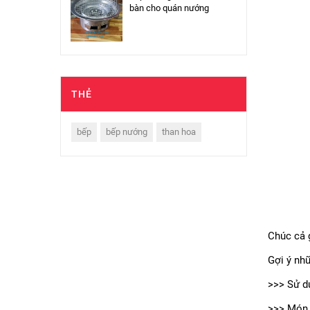
bàn cho quán nướng
THẺ
bếp
bếp nướng
than hoa
Chúc cả 
Gợi ý nh
>>> Sử 
>>> Món 