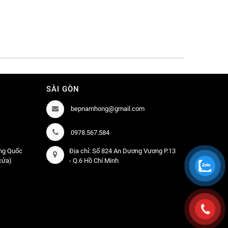
SÀI GÒN
bepnamhong@gmail.com
0978.567.584
àng Quốc
Địa chỉ: Số 824 An Dương Vương P.13
 cửa)
- Q.6 Hồ Chí Minh