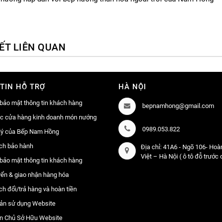
IẾT LIÊN QUAN
TIN HỖ TRỢ
HÀ NỘI
bảo mật thông tin khách hàng
bepnamhong@gmail.com
ác cửa hàng kinh doanh món nướng
0989.053.822
lý của Bếp Nam Hồng
ch bảo hành
Địa chỉ: 41A6 - Ngõ 106- Ho
Việt – Hà Nội ( ô tô đỗ trước
bảo mật thông tin khách hàng
ển & giao nhận hàng hóa
ch đổi/trả hàng và hoàn tiền
ản sử dụng Website
n Chủ Sở Hữu Website