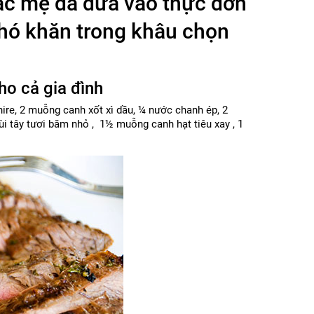
ác mẹ đã đưa vào thực đơn
khó khăn trong khâu chọn
o cả gia đình
ire, 2 muỗng canh xốt xì dầu, ¼ nước chanh ép, 2
i tây tươi băm nhỏ , 1½ muỗng canh hạt tiêu xay , 1