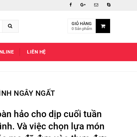
GIỎ HÀNG
0 Sản phẩm
NLINE
LIÊN HỆ
ÌNH NGÂY NGẤT
àn hảo cho dịp cuối tuần
ình. Và việc chọn lựa món