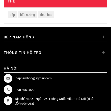
THẺ
bếp
bếp nướng
than hoa
+
BẾP NAM HỒNG
+
THÔNG TIN HỖ TRỢ
HÀ NỘI
bepnamhong@gmail.com
0989.053.822
Địa chỉ: 41A6 - Ngõ 106- Hoàng Quốc Việt – Hà Nội ( ô tô
đỗ trước cửa)