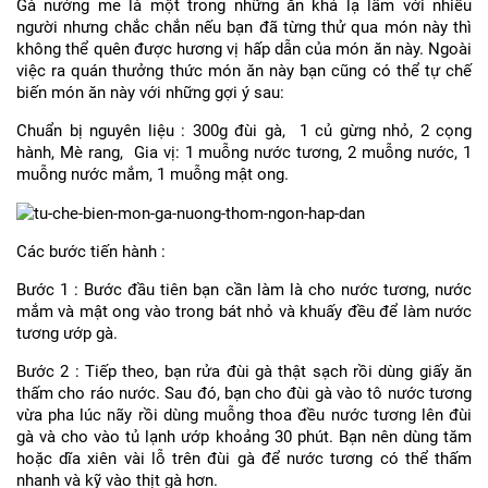
Gà nướng me là một trong những ăn khá lạ lẫm với nhiều
người nhưng chắc chắn nếu bạn đã từng thử qua món này thì
không thể quên được hương vị hấp dẫn của món ăn này. Ngoài
việc ra quán thưởng thức món ăn này bạn cũng có thể tự chế
biến món ăn này với những gợi ý sau:
Chuẩn bị nguyên liệu : 300g đùi gà, 1 củ gừng nhỏ, 2 cọng
hành, Mè rang, Gia vị: 1 muỗng nước tương, 2 muỗng nước, 1
muỗng nước mắm, 1 muỗng mật ong.
Các bước tiến hành :
Bước 1 : Bước đầu tiên bạn cần làm là cho nước tương, nước
mắm và mật ong vào trong bát nhỏ và khuấy đều để làm nước
tương ướp gà.
Bước 2 : Tiếp theo, bạn rửa đùi gà thật sạch rồi dùng giấy ăn
thấm cho ráo nước. Sau đó, bạn cho đùi gà vào tô nước tương
vừa pha lúc nãy rồi dùng muỗng thoa đều nước tương lên đùi
gà và cho vào tủ lạnh ướp khoảng 30 phút. Bạn nên dùng tăm
hoặc dĩa xiên vài lỗ trên đùi gà để nước tương có thể thấm
nhanh và kỹ vào thịt gà hơn.