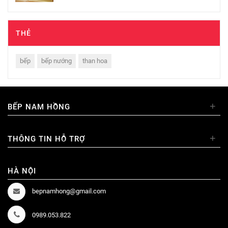
THẺ
bếp
bếp nướng
than hoa
+
BẾP NAM HỒNG
+
THÔNG TIN HỖ TRỢ
HÀ NỘI
bepnamhong@gmail.com
0989.053.822