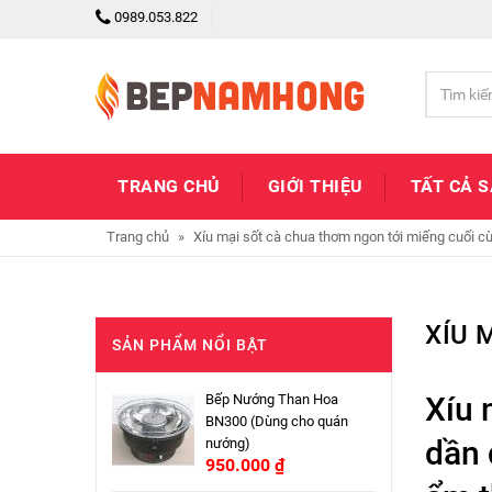
0989.053.822
TRANG CHỦ
GIỚI THIỆU
TẤT CẢ 
Trang chủ
»
Xíu mại sốt cà chua thơm ngon tới miếng cuối c
XÍU 
SẢN PHẨM NỔI BẬT
Xíu 
Bếp Nướng Than Hoa
BN300 (Dùng cho quán
dần 
nướng)
950.000
₫