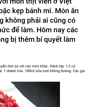
ới món thịt viên ở Việt
oặc kẹp bánh mì. Món ăn
g không phải ai cũng có
hức để làm. Hôm nay các
ng bị thêm bí quyết làm
uyễn hơn so với các món khác. Hành tây: 1-2 củ
lá. 1 nhánh mùi. 100ml sữa tươi không đường. Các gia