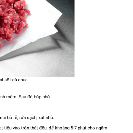
ại sốt cà chua
ánh mềm. Sau đó bóp nhỏ.
mùi bỏ rễ, rửa sạch, xắt nhỏ.
ạt tiêu vào trộn thật đều, để khoảng 5-7 phút cho ngấm