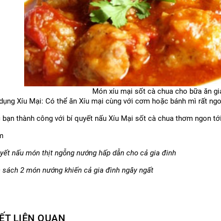
Món xíu mại sốt cà chua cho bữa ăn g
dụng Xíu Mại: Có thể ăn Xíu mại cùng với cơm hoặc bánh mì rất ngo
 bạn thành công với bí quyết nấu Xíu Mại sốt cà chua thơm ngon tớ
m
uyết nấu món thịt ngỗng nướng hấp dẫn cho cả gia đinh
 sách 2 món nướng khiến cả gia đình ngây ngất
IẾT LIÊN QUAN