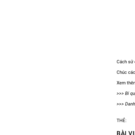
Cách sử 
Chúc các
Xem thê
>>>
Bí q
>>>
Danh
THẺ:
BÀI V