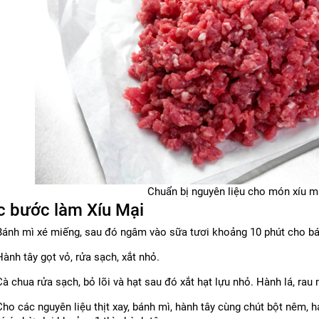
Chuẩn bị nguyên liệu cho món xíu m
c bước làm Xíu Mại
Bánh mì xé miếng, sau đó ngâm vào sữa tươi khoảng 10 phút cho b
ành tây gọt vỏ, rửa sạch, xắt nhỏ.
à chua rửa sạch, bỏ lõi và hạt sau đó xắt hạt lựu nhỏ. Hành lá, rau 
ho các nguyên liệu thịt xay, bánh mì, hành tây cùng chút bột nêm, h