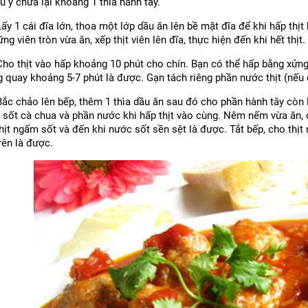
hú ý chừa lại khoảng 1 thìa hành tây.
ấy 1 cái đĩa lớn, thoa một lớp dầu ăn lên bề mặt đĩa để khi hấp thịt 
ng viên tròn vừa ăn, xếp thịt viên lên đĩa, thực hiện đến khi hết thịt.
Cho thịt vào hấp khoảng 10 phút cho chín. Bạn có thể hấp bằng xử
g quay khoảng 5-7 phút là được. Gạn tách riêng phần nước thịt (nếu 
ắc chảo lên bếp, thêm 1 thìa dầu ăn sau đó cho phần hành tây còn l
 sốt cà chua và phần nước khi hấp thịt vào cùng. Nêm nếm vừa ăn, 
hịt ngấm sốt và đến khi nước sốt sền sệt là được. Tắt bếp, cho thịt 
rên là được.