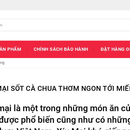
SẢN PHẨM
CHÍNH SÁCH BẢO HÀNH
ĐẶT HÀNG O
ùng
MẠI SỐT CÀ CHUA THƠM NGON TỚI MI
mại là một trong những món ăn c
được phổ biến cũng như có những