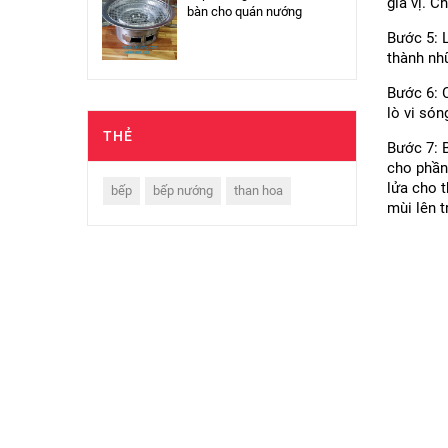
gia vị. C
bàn cho quán nướng
Bước 5: L
thành nhữ
Bước 6: 
lò vi són
THẺ
Bước 7: B
cho phần
lửa cho t
bếp
bếp nướng
than hoa
mùi lên t