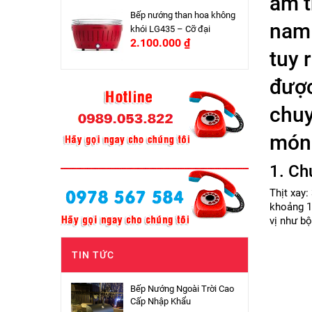
ẩm t
Bếp nướng than hoa không
nam 
khói LG435 – Cỡ đại
2.100.000
₫
tuy 
được
chuy
món 
1. Ch
Thịt xay
khoảng 1
vị như bộ
TIN TỨC
Bếp Nướng Ngoài Trời Cao
Cấp Nhập Khẩu