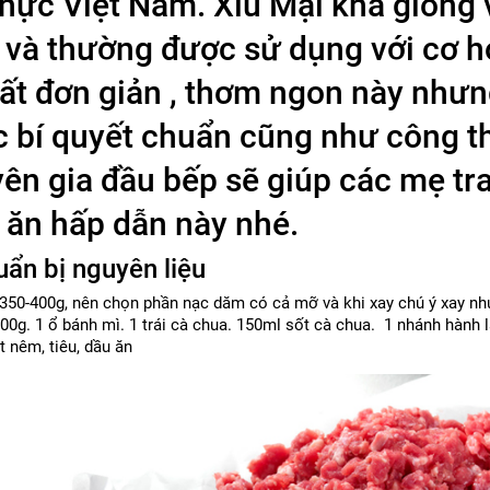
hực Việt Nam. Xíu Mại khá giống v
và thường được sử dụng với cơ h
rất đơn giản , thơm ngon này nhưn
 bí quyết chuẩn cũng như công t
ên gia đầu bếp sẽ giúp các mẹ tra
ăn hấp dẫn này nhé.
uẩn bị nguyên liệu
: 350-400g, nên chọn phần nạc dăm có cả mỡ và khi xay chú ý xay nh
00g. 1 ổ bánh mì. 1 trái cà chua. 150ml sốt cà chua. 1 nhánh hành 
t nêm, tiêu, dầu ăn