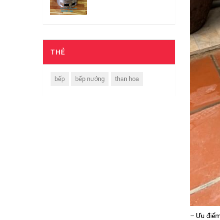
THẺ
bếp
bếp nướng
than hoa
– Ưu điểm