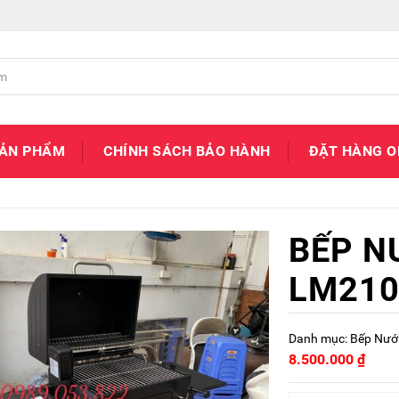
SẢN PHẨM
CHÍNH SÁCH BẢO HÀNH
ĐẶT HÀNG O
BẾP N
LM210
Danh mục:
Bếp Nướ
8.500.000
₫