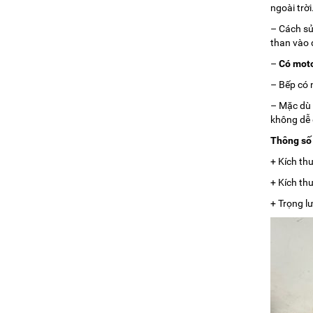
ngoài trời
– Cách sử
than vào 
–
Có moto
– Bếp có 
– Mặc dù 
không dễ 
Thông số 
+ Kích th
+ Kích th
+ Trọng l