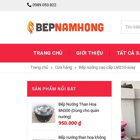
0989.053.822
TRANG CHỦ
GIỚI THIỆU
TẤT CẢ 
Trang chủ
»
Cửa hàng
»
Bếp nướng cao cấp LM210-xoay
SẢN PHẨM NỔI BẬT
Bếp Nướng Than Hoa
BN300 (Dùng cho quán
nướng)
950.000
₫
Bếp nướng than hoa không