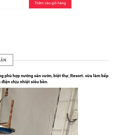
Thêm vào giỏ hàng
UẬN
 phù hợp nướng sân vườn, biệt thự, Resort. vừa làm bếp
 điện chịu nhiệt siêu bền.