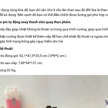
.
 dụng cũng khá dễ, bạn chỉ cần cho ít cồn lên than sau đó đốt lửa là tha
để sử dụng. Bên cạnh đó bạn có thể điều chỉnh được lượng gió phù hợp v
r pin tự động xoay thanh xiên quay thực phẩm.
nắp đậy giúp nhiệt không bị thoát ra trong qua trình nướng, giúp quá tr
bếp nướng được thiết kế thêm nắp để hạn chế nhiệt độ thoát ra ngoài nh
gây tình trang bỏng gây nguy hiểm cho trẻ.
kỹ thuật:
ước đóng gói: 52,1*47,5*25,5 cm ( D*R*C cm ).
ước sau nắp: 138*54*131 cm.
ượng:32 Kg.