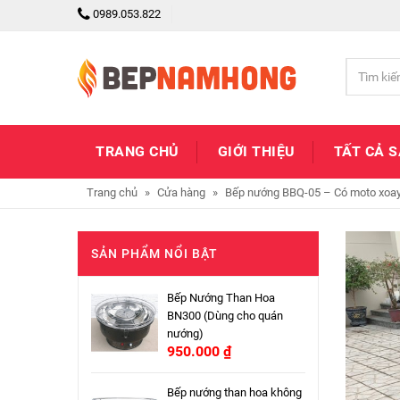
0989.053.822
TRANG CHỦ
GIỚI THIỆU
TẤT CẢ 
Trang chủ
»
Cửa hàng
»
Bếp nướng BBQ-05 – Có moto xoa
SẢN PHẨM NỔI BẬT
Bếp Nướng Than Hoa
BN300 (Dùng cho quán
nướng)
950.000
₫
Bếp nướng than hoa không