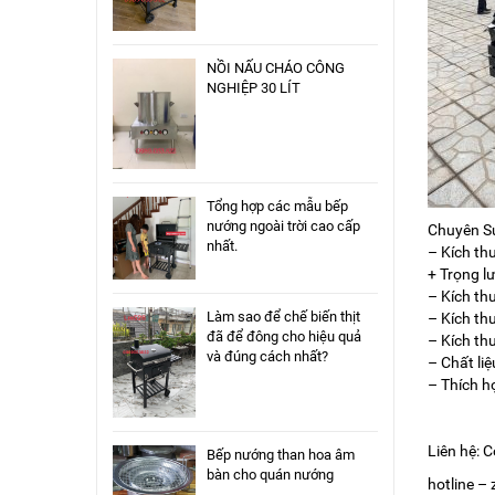
NỒI NẤU CHÁO CÔNG
NGHIỆP 30 LÍT
Tổng hợp các mẫu bếp
nướng ngoài trời cao cấp
Chuyên S
nhất.
– Kích th
+ Trọng l
– Kích th
Làm sao để chế biến thịt
– Kích th
đã để đông cho hiệu quả
– Kích th
và đúng cách nhất?
– Chất liệ
– Thích h
Liên hệ: 
Bếp nướng than hoa âm
bàn cho quán nướng
hotline –