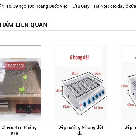
Số 41a6/39 ngõ 106 Hoàng Quốc Việt – Cầu Giấy – Hà Nội ( oto đậu ở cửa
HẨM LIÊN QUAN
 Chiên Rán Phẳng
Bếp nướng 6 họng đốt
Bếp n
818
dài