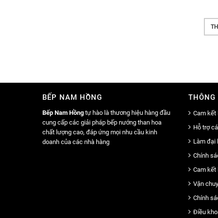
5.400.000
₫
ĐỌC TIẾP
THÊM VÀO GIỎ HÀNG
TH
BẾP NAM HỒNG
THÔNG 
Bếp Nam Hồng
tự hào là thương hiệu hàng đầu
Cam kết 
cung cấp các giải pháp bếp nướng than hoa
Hỗ trợ c
chất lượng cao, đáp ứng mọi nhu cầu kinh
Làm đại 
doanh của các nhà hàng
Chính sá
Cam kết 
Vận chuy
Chính sá
Điều kho