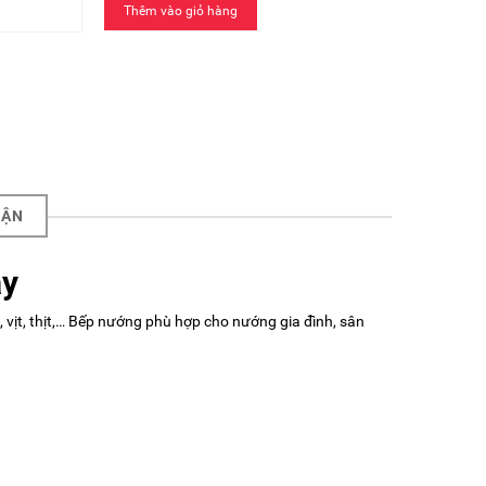
Thêm vào giỏ hàng
UẬN
ay
vịt, thịt,… Bếp nướng phù hợp cho nướng gia đình, sân