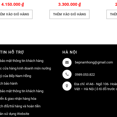
4.150.000
₫
3.300.000
₫
ÊM VÀO GIỎ HÀNG
THÊM VÀO GIỎ HÀNG
THÊ
TIN HỖ TRỢ
HÀ NỘI
bảo mật thông tin khách hàng
bepnamhong@gmail.com
ác cửa hàng kinh doanh món nướng
0989.053.822
lý của Bếp Nam Hồng
ch bảo hành
Địa chỉ: 41A6 - Ngõ 106- Ho
Việt – Hà Nội ( ô tô đỗ trước
bảo mật thông tin khách hàng
ển & giao nhận hàng hóa
ch đổi/trả hàng và hoàn tiền
ản sử dụng Website