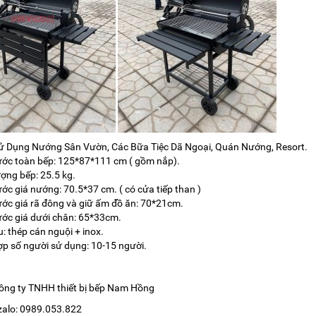
ử Dụng Nướng Sân Vườn, Các Bữa Tiệc Dã Ngoại, Quán Nướng, Resort.
ước toàn bếp: 125*87*111 cm ( gồm nắp).
ượng bếp: 25.5 kg.
ước giá nướng: 70.5*37 cm. ( có cửa tiếp than )
ước giá rã đông và giữ ấm đồ ăn: 70*21cm.
ước giá dưới chân: 65*33cm.
u: thép cán nguội + inox.
ợp số người sử dụng: 10-15 người.
Công ty TNHH thiết bị bếp Nam Hồng
 zalo: 0989.053.822