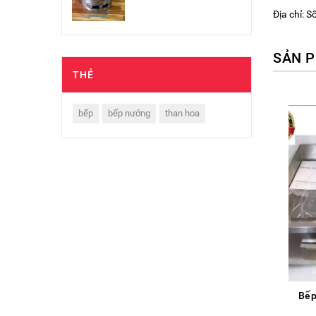
Địa chỉ: 
SẢN P
THẺ
bếp
bếp nướng
than hoa
Bếp Nướng BBQ 06
Bếp chiên nhúng công
Bếp
Moto Xoay
nghiệp 100L