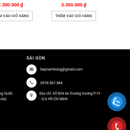
2.300.000
₫
3.300.000
₫
4.
M VÀO GIỎ HÀNG
THÊM VÀO GIỎ HÀNG
THÊM 
SÀI GÒN
bepnamhong@gmail.com
0978.567.584
àng Quốc
Địa chỉ: Số 824 An Dương Vương P.13
 cửa)
- Q.6 Hồ Chí Minh