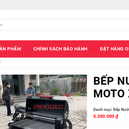
SẢN PHẨM
CHÍNH SÁCH BẢO HÀNH
ĐẶT HÀNG O
y
BẾP N
MOTO 
Danh mục:
Bếp Nướ
5.200.000
₫