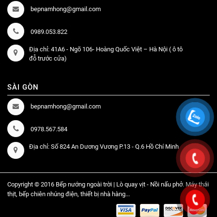
bepnamhong@gmail.com
0989.053.822
Địa chỉ: 41A6 - Ngõ 106- Hoàng Quốc Việt – Hà Nội ( ô tô
đỗ trước cửa)
SÀI GÒN
bepnamhong@gmail.com
0978.567.584
Địa chỉ: Số 824 An Dương Vương P.13 - Q.6 Hồ Chí Minh
Copyright © 2016 Bếp nướng ngoài trời | Lò quay vịt - Nồi nấu phở. Máy thái
thịt, bếp chiên nhúng điện, thiết bị nhà hàng...