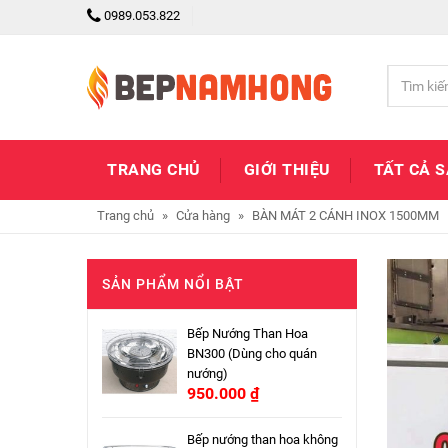
0989.053.822
TRANG CHỦ
GIỚI THIỆU
TẤT CẢ 
Trang chủ
»
Cửa hàng
»
BÀN MÁT 2 CÁNH INOX 1500MM
SẢN PHẨM NỔI BẬT
Bếp Nướng Than Hoa
BN300 (Dùng cho quán
nướng)
950.000
₫
Bếp nướng than hoa không