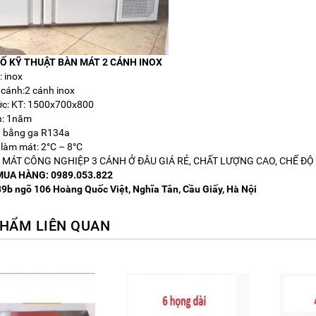
Ố KỸ THUẬT BÀN MÁT 2 CÁNH INOX
: inox
 cánh:2 cánh inox
ớc: KT: 1500x700x800
h: 1năm
h bằng ga R134a
 làm mát: 2°C – 8°C
MÁT CÔNG NGHIỆP 3 CÁNH Ở ĐÂU GIÁ RẺ, CHẤT LƯỢNG CAO, CHẾ ĐỘ
MUA HÀNG: 0989.053.822
39b ngõ 106 Hoàng Quốc Việt, Nghĩa Tân, Cầu Giấy, Hà Nội
HẨM LIÊN QUAN