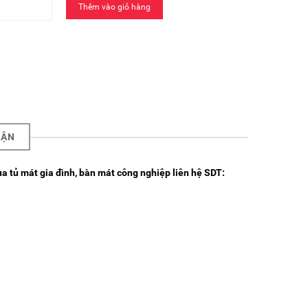
Thêm vào giỏ hàng
UẬN
a tủ mát gia đình,
bàn mát công nghiệp
liên hệ SDT: