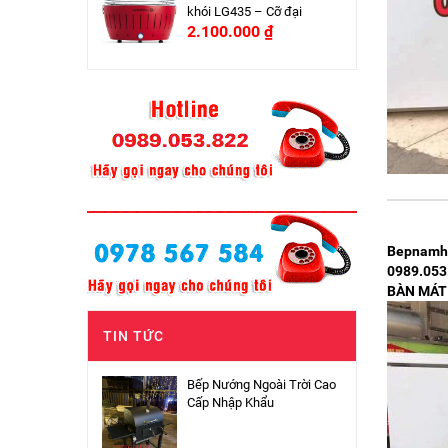
khói LG435 – Cỡ đại
2.100.000
₫
Bepnamhon
0989.053
BÀN MÁT
TIN TỨC
Bếp Nướng Ngoài Trời Cao
Cấp Nhập Khẩu