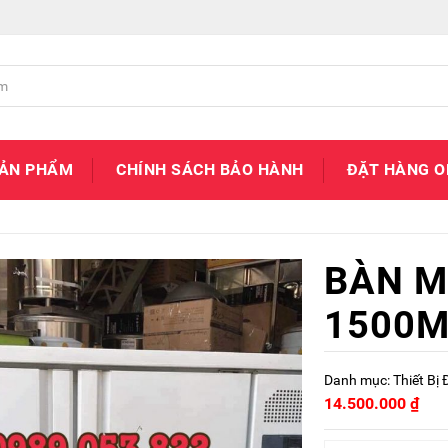
SẢN PHẨM
CHÍNH SÁCH BẢO HÀNH
ĐẶT HÀNG O
BÀN M
1500
Danh mục:
Thiết Bị
14.500.000
₫