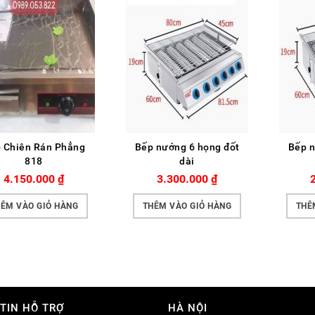
 Chiên Rán Phẳng
Bếp nướng 6 họng đốt
Bếp n
818
dài
4.150.000
₫
3.300.000
₫
ÊM VÀO GIỎ HÀNG
THÊM VÀO GIỎ HÀNG
THÊ
TIN HỖ TRỢ
HÀ NỘI