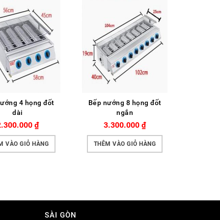
ướng 4 họng đốt
Bếp nướng 8 họng đốt
Bếp nư
dài
ngắn
2.300.000
₫
3.300.000
₫
4.
M VÀO GIỎ HÀNG
THÊM VÀO GIỎ HÀNG
THÊM 
SÀI GÒN