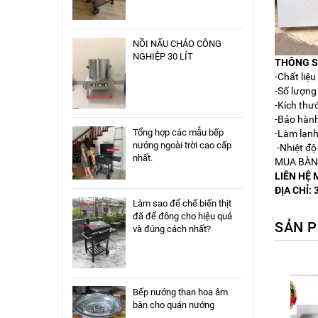
NỒI NẤU CHÁO CÔNG
NGHIỆP 30 LÍT
THÔNG S
-Chất liệu 
-Số lượng
-Kích thư
-Bảo hàn
Tổng hợp các mẫu bếp
-Làm lạn
nướng ngoài trời cao cấp
-Nhiệt độ
nhất.
MUA BÀN 
LIÊN HỆ 
ĐỊA CHỈ: 
Làm sao để chế biến thịt
đã để đông cho hiệu quả
SẢN P
và đúng cách nhất?
Bếp nướng than hoa âm
bàn cho quán nướng