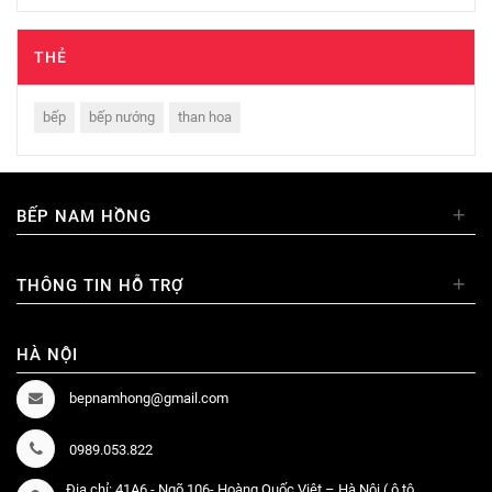
THẺ
bếp
bếp nướng
than hoa
+
BẾP NAM HỒNG
+
THÔNG TIN HỖ TRỢ
HÀ NỘI
bepnamhong@gmail.com
0989.053.822
Địa chỉ: 41A6 - Ngõ 106- Hoàng Quốc Việt – Hà Nội ( ô tô