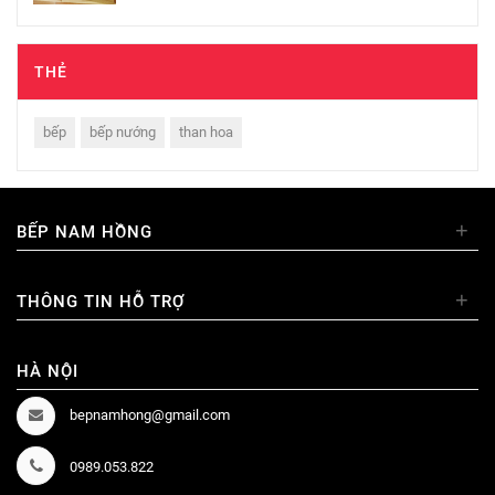
THẺ
bếp
bếp nướng
than hoa
+
BẾP NAM HỒNG
+
THÔNG TIN HỖ TRỢ
HÀ NỘI
bepnamhong@gmail.com
0989.053.822