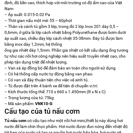
định, độ bền cao, thích hợp với môi trường có độ ẩm cao của Việt
Nam
– Áp suất: 0.015-0.02 Pa
– Thời gian nấu một mẻ: 55 – 60phút
– Thân và cánh tủ gồm 3 lớp, trong đó 2 lớp Inox 201 dày 0,5 –
0,6mm, ở giữa là lớp cách nhiệt bằng Polyurethane được bơm dưới
áp xuất cao, chiều dày lớp cách nhiệt 35-38mm. Đáy tủ được làm
bằng inox dày 1,2mm, hệ thống
ống gia nhiêt dày 1,5mm. Phần gia nhiệt có kết cấu dạng ống tương
tự như các nồi hơi công nghiệp nên hiệu suất truyền nhiệt cao, cho
phép tận dụng triệt để nhiệt lượng.
– Van xả áp đồng bộ để đảm bảo an toàn cho người sử dụng.
– Có hệ thống cấp nước tự động bằng van phao.
– Có van xả đáy thuận tiện cho việc vệ sinh tủ.
– Tủ được đặt trên 4 bánh xe để tiện di chuyển vị trí.
– Kích thước tổng thể: 710 x 660 x 1.450mm (R x N x C)
– Trọng lượng của tủ: 75kg
– Mã sản phẩm:
VNK10-G
Cấu tạo của tủ nấu cơm
Tủ nấu cơm
có cấu tạo như một nồi hơi mini,thiết bị này dùng hơi
nước để làm chín thực phẩm. Hơi nước được đun nóng đến nhiệt độ
tới hạn của nước và tạo ra nguồn hơi nước bão hòa, hơi nước sẽ