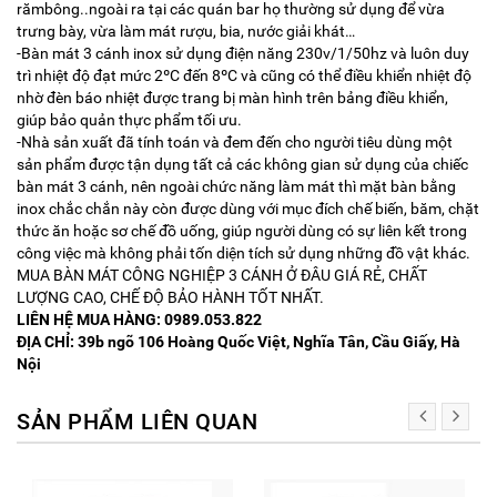
rămbông..ngoài ra tại các quán bar họ thường sử dụng để vừa
trưng bày, vừa làm mát rượu, bia, nước giải khát…
-Bàn mát 3 cánh inox sử dụng điện năng 230v/1/50hz và luôn duy
trì nhiệt độ đạt mức 2ºC đến 8ºC và cũng có thể điều khiển nhiệt độ
nhờ đèn báo nhiệt được trang bị màn hình trên bảng điều khiển,
giúp bảo quản thực phẩm tối ưu.
-Nhà sản xuất đã tính toán và đem đến cho người tiêu dùng một
sản phẩm được tận dụng tất cả các không gian sử dụng của chiếc
bàn mát 3 cánh, nên ngoài chức năng làm mát thì mặt bàn bằng
inox chắc chắn này còn được dùng với mục đích chế biến, băm, chặt
thức ăn hoặc sơ chế đồ uống, giúp người dùng có sự liên kết trong
công việc mà không phải tốn diện tích sử dụng những đồ vật khác.
MUA BÀN MÁT CÔNG NGHIỆP 3 CÁNH Ở ĐÂU GIÁ RẺ, CHẤT
LƯỢNG CAO, CHẾ ĐỘ BẢO HÀNH TỐT NHẤT.
LIÊN HỆ MUA HÀNG: 0989.053.822
ĐỊA CHỈ: 39b ngõ 106 Hoàng Quốc Việt, Nghĩa Tân, Cầu Giấy, Hà
Nội
SẢN PHẨM LIÊN QUAN