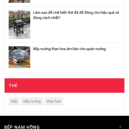
Làm sao để chế biến thịt đã để đông cho hiệu quả và
đúng cách nhất?
Bếp nướng than hoa âm bàn cho quán nướng
THẺ
bếp
bếp nướng
than hoa
+
BẾP NAM HỒNG