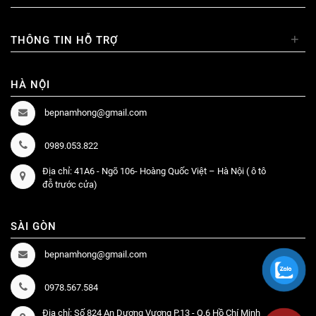
+
THÔNG TIN HỖ TRỢ
HÀ NỘI
bepnamhong@gmail.com
0989.053.822
Địa chỉ: 41A6 - Ngõ 106- Hoàng Quốc Việt – Hà Nội ( ô tô
đỗ trước cửa)
SÀI GÒN
bepnamhong@gmail.com
0978.567.584
Địa chỉ: Số 824 An Dương Vương P.13 - Q.6 Hồ Chí Minh