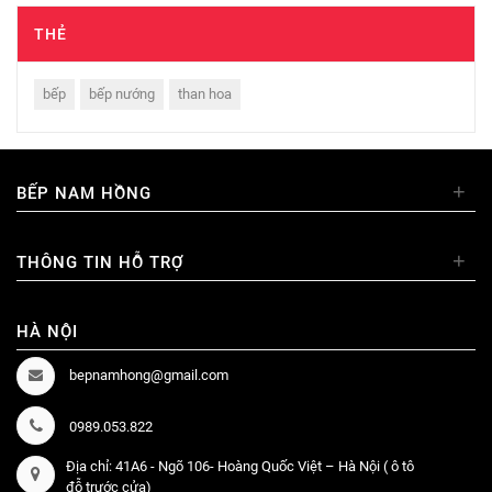
THẺ
bếp
bếp nướng
than hoa
+
BẾP NAM HỒNG
+
THÔNG TIN HỖ TRỢ
HÀ NỘI
bepnamhong@gmail.com
0989.053.822
Địa chỉ: 41A6 - Ngõ 106- Hoàng Quốc Việt – Hà Nội ( ô tô
đỗ trước cửa)