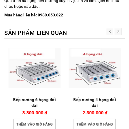
Quá trình sử dụng nên thường xuyên vệ sinh và làm sạch nồi nấu
cháo hoặc nấu đậu.
Mua hàng liên hệ: 0989.053.822
SẢN PHẨM LIÊN QUAN
Bếp nướng 6 họng đốt
Bếp nướng 4 họng đốt
dài
dài
3.300.000
₫
2.300.000
₫
THÊM VÀO GIỎ HÀNG
THÊM VÀO GIỎ HÀNG