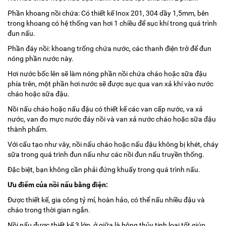
Phần khoang nồi chứa: Có thiết kế Inox 201, 304 dầy 1,5mm, bên
trong khoang có hệ thống van hơi 1 chiều để sục khí trong quá trình
đun nấu.
Phần đáy nồi: khoang trống chứa nước, các thanh điện trở để đun
nóng phần nước này.
Hơi nước bốc lên sẽ làm nóng phần nồi chứa cháo hoặc sữa đậu
phía trên, một phần hơi nước sẽ được sục qua van xả khí vào nước
cháo hoặc sữa đậu.
Nồi nấu cháo hoặc nấu đậu có thiết kế các van cấp nước, va xả
nước, van đo mực nước đáy nồi và van xả nước cháo hoặc sữa đậu
thành phẩm.
Với cấu tạo như vây, nồi nấu cháo hoặc nấu đậu không bị khét, cháy
sữa trong quá trình đun nấu như các nồi đun nấu truyền thống.
Đặc biệt, bạn không cần phải đứng khuấy trong quá trình nấu.
Ưu điểm của nồi nấu bằng điện:
Được thiết kế, gia công tỷ mỉ, hoàn hảo, có thể nấu nhiều đậu và
cháo trong thời gian ngắn.
Nồi nấu được thiết kế 3 lớp, ở giữa là bông thủy tinh loại tốt giúp