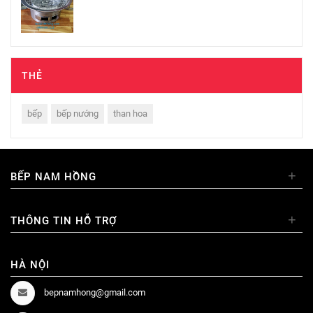
THẺ
bếp
bếp nướng
than hoa
+
BẾP NAM HỒNG
+
THÔNG TIN HỖ TRỢ
HÀ NỘI
bepnamhong@gmail.com