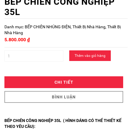
BẾP CHIÊN CÔNG NGHIỆP
35L
Danh mục:
BẾP CHIÊN NHÚNG ĐIỆN
,
Thiết Bị Nhà Hàng
,
Thiết Bị
Nhà Hàng
5.800.000
₫
Thêm vào giỏ hàng
CHI TIẾT
BÌNH LUẬN
BẾP CHIÊN CÔNG NGHIỆP 35L ( HÌNH DÁNG CÓ THỂ THIẾT KẾ
THEO YÊU CẦU):