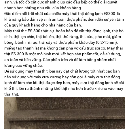
sinh, và tốc độ cắt cực nhanh giúp các đầu bếp có thể giải quyết
nhanh hơn những nhu cầu của khách hàng.
Đăc điểm nổi trội nhất của chiếc máy thái thịt đông lạnh ES300 là
khả năng bảo đảm vệ sinh an toàn thực phẩm, đem đến sự yên tâm
của quý khách hàng cho nhà hàng của bạn.
Máy thái thịt ES-300 thật sự hoàn hảo để cắt thịt đông lạnh, thịt bò
chín, thịt lợn chín, thịt bò lớn, thịt thú rừng, thịt cừu, pho mát, giăm
bông, bánh mì, rau, trái cây và thực phẩm khác dày (0,2-15mm).
miếng tạo thành lát mà không cần phá vỡ cấu trúc sợi cơ. Máy thái
thịt ES-300 là một mô hình mới, kết hợp sản phẩm tốt, dễ sử dụng,
an toàn và bền vững. Các phần trên và đế làm bằng nhôm chất
lượng cao vững chắc.
Để sử dụng máy thái thịt loại này đạt chất lượng tốt nhất các bạn
nên sử dụng với máy cưa xương hay còn gọi là máy cưa thịt đông
lạnh để làm cho lát thịt được đẹp hơn, máy cưa thịt đông lạnh sẽ cắt
khổ thịt lớn ra thành những khổ thịt nhỏ hơn trước khi cho vào máy
thái thịt.