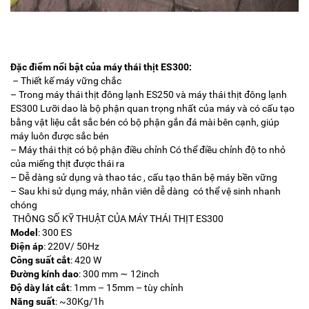
Đặc điểm nổi bật của máy thái thịt ES300:
– Thiết kế máy vững chắc
– Trong máy thái thịt đông lạnh ES250 và máy thái thịt đông lạnh
ES300 Lưỡi dao là bộ phận quan trọng nhất của máy và có cấu tạo
bằng vật liệu cắt sắc bén có bộ phận gắn đá mài bên cạnh, giúp
máy luôn được sắc bén
– Máy thái thịt có bộ phận điều chỉnh Có thể điều chỉnh độ to nhỏ
của miếng thịt được thái ra
– Dễ dàng sử dụng và thao tác , cấu tạo thân bệ máy bền vững
– Sau khi sử dụng máy, nhân viên dễ dàng có thể vệ sinh nhanh
chóng
THÔNG SỐ KỸ THUẬT CỦA MÁY THÁI THỊT ES300
Model
: 300 ES
Điện áp
: 220V/ 50Hz
Công suất cắt
: 420 W
Đường kính dao
: 300 mm ∼ 12inch
Độ dày lát cắt
: 1mm – 15mm – tùy chỉnh
Năng suất
: ~30Kg/1h