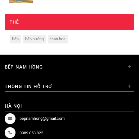
THẺ
bếp
bếp nướng
than hoa
+
BẾP NAM HỒNG
+
THÔNG TIN HỖ TRỢ
HÀ NỘI
bepnamhong@gmail.com
0989.053.822