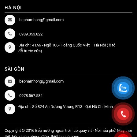
HÀ NỘI
bepnamhong@gmail.com
0989.053.822
Địa chỉ: 41A6 - Ngõ 106- Hoàng Quốc Việt – Hà Nội ( ô tô
đỗ trước cửa)
SÀI GÒN
bepnamhong@gmail.com
0978.567.584
Địa chỉ: Số 824 An Dương Vương P.13 - Q.6 Hồ Chí Minh
Copyright © 2016 Bếp nướng ngoài trời | Lò quay vịt - Nồi nấu phở. Máy thái
thịt, bếp chiên nhúng điện, thiết bị nhà hàng...