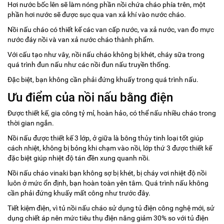
Hơi nước bốc lên sẽ làm nóng phần nồi chứa cháo phía trên, một
phần hơi nước sẽ được sục qua van xả khí vào nước cháo.
Nồi nấu cháo có thiết kế các van cấp nước, va xả nước, van đo mực
nước đáy nồi và van xả nước cháo thành phẩm.
Với cấu tạo như vây, nồi nấu cháo không bị khét, cháy sữa trong
quá trình đun nấu như các nồi đun nấu truyền thống.
Đặc biệt, bạn không cần phải đứng khuấy trong quá trình nấu.
Ưu điểm của nồi nấu bằng điện
Được thiết kế, gia công tỷ mỉ, hoàn hảo, có thể nấu nhiều cháo trong
thời gian ngắn.
Nồi nấu được thiết kế 3 lớp, ở giữa là bông thủy tinh loại tốt giúp
cách nhiệt, không bị bỏng khi chạm vào nồi, lớp thứ 3 được thiết kế
đặc biệt giúp nhiệt độ tán đền xung quanh nồi.
Nồi nấu cháo vinaki bạn không sợ bị khét, bị cháy vơi nhiệt độ nồi
luôn ở mức ổn định, bạn hoàn toàn yên tâm. Quá trình nấu không
cần phải đứng khuấy mất công như trước đây.
Tiết kiệm điện, vì tủ nồi nấu cháo sử dụng tủ điện công nghệ mới, sử
dụng chiết áp nên mức tiêu thụ điện năng giảm 30% so với tủ điện