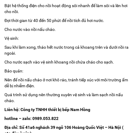
Bật hệ thống điện cho nồi hoạt động sôi nhanh để làm sôi và lên hơi
cho nồi.
Đợi thời gian từ 40 đến 50 phút để nồi tích đủ hơi nước.
Cho nước vào nồi nấu cháo.
Vệ sinh:
Sau khi làm xong, tháo hết nước trong cả khoang trên và dưới nồi ra
ngoài.
Cho nước sạch vào vệ sinh khoang nồi chứa cháo cho sạch.
Bảo quản:
Nên để nồi nấu cháo ở nơi khô ráo, tránh tiếp xúc với môi trường ẩm
dễ bị nhiễm điện.
Quá trình sử dụng nên thường xuyên vệ sinh và làm sạch nồi nấu
cháo.
Liên hệ: Công ty TNHH thiết bị bếp Nam Hồng
hotline – zalo: 0989.053.822
Địa chỉ: Số 41a6 nghách 39 ngõ 106 Hoàng Quốc Việt – Hà Nội (