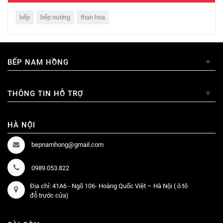
bếp
bếp nướng
than hoa
+
BẾP NAM HỒNG
+
THÔNG TIN HỖ TRỢ
HÀ NỘI
bepnamhong@gmail.com
0989.053.822
Địa chỉ: 41A6 - Ngõ 106- Hoàng Quốc Việt – Hà Nội ( ô tô
đỗ trước cửa)