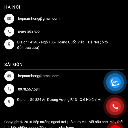
HÀ NỘI
bepnamhong@gmail.com
0989.053.822
Địa chỉ: 41A6 - Ngõ 106- Hoàng Quốc Việt – Hà Nội ( ô tô
đỗ trước cửa)
SÀI GÒN
bepnamhong@gmail.com
0978.567.584
Địa chỉ: Số 824 An Dương Vương P.13 - Q.6 Hồ Chí Minh
Copyright © 2016 Bếp nướng ngoài trời | Lò quay vịt - Nồi nấu phở. Máy thái
thịt, bếp chiên nhúng điện, thiết bị nhà hàng...