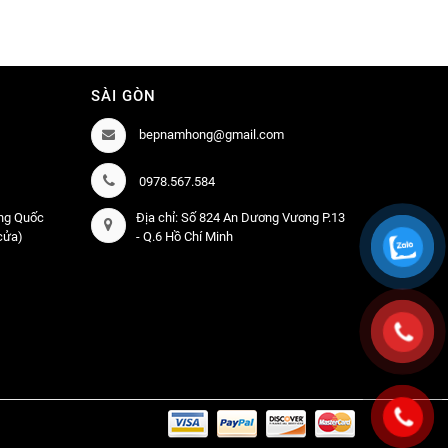
SÀI GÒN
bepnamhong@gmail.com
0978.567.584
àng Quốc
Địa chỉ: Số 824 An Dương Vương P.13
 cửa)
- Q.6 Hồ Chí Minh