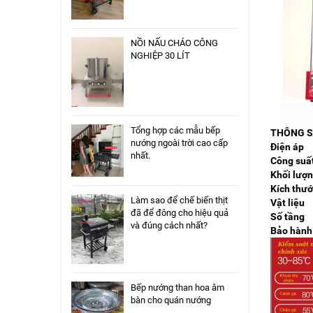
NỒI NẤU CHÁO CÔNG
NGHIỆP 30 LÍT
Tổng hợp các mẫu bếp
THÔNG S
nướng ngoài trời cao cấp
Điện áp
nhất.
Công suấ
Khối lượ
Kích thư
Làm sao để chế biến thịt
Vật liệu
đã để đông cho hiệu quả
Số tầng
và đúng cách nhất?
Bảo hành
Bếp nướng than hoa âm
bàn cho quán nướng