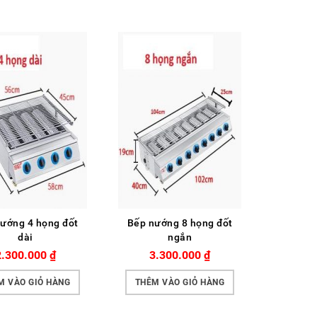
ướng 4 họng đốt
Bếp nướng 8 họng đốt
Bếp nư
dài
ngắn
2.300.000
₫
3.300.000
₫
4.
M VÀO GIỎ HÀNG
THÊM VÀO GIỎ HÀNG
THÊM 