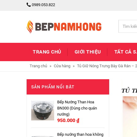
0989.053.822
TRANG CHỦ
GIỚI THIỆU
TẤT CẢ 
Trang chủ
»
Cửa hàng
»
Tủ Giữ Nóng Trưng Bày Gà Rán – 
SẢN PHẨM NỔI BẬT
Bếp Nướng Than Hoa
BN300 (Dùng cho quán
nướng)
950.000
₫
Bếp nướng than hoa không