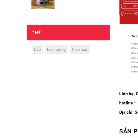
THẺ
bếp
bếp nướng
than hoa
Liên hệ: 
hotline –
Địa chỉ: 
SẢN P