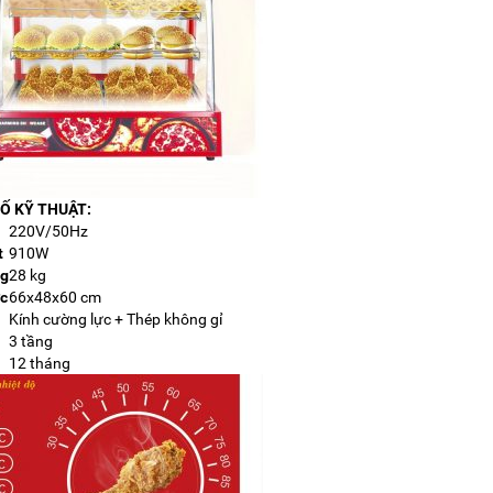
Ố KỸ THUẬT:
220V/50Hz
t
910W
ng
28 kg
ớc
66x48x60 cm
Kính cường lực + Thép không gỉ
3 tầng
12 tháng