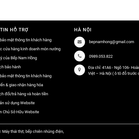
TIN HỖ TRỢ
HÀ NỘI
bảo mật thông tin khách hàng
bepnamhong@gmail.com
ác cửa hàng kinh doanh món nướng
0989.053.822
lý của Bếp Nam Hồng
ch bảo hành
Địa chỉ: 41A6 - Ngõ 106- Ho
Việt – Hà Nội ( ô tô đỗ trước
bảo mật thông tin khách hàng
ển & giao nhận hàng hóa
ch đổi/trả hàng và hoàn tiền
ản sử dụng Website
n Chủ Sở Hữu Website
. Máy thái thịt, bếp chiên nhúng điện,