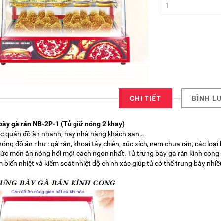
CHI TIẾT
BÌNH L
bày gà rán NB-2P-1 (Tủ giữ nóng 2 khay)
ác quán đồ ăn nhanh, hay nhà hàng khách sạn…
ữ nóng đồ ăn như : gà rán, khoai tây chiên, xúc xích, nem chua rán, các lo
ức món ăn nóng hổi một cách ngon nhất. Tủ trưng bày gà rán kính cong gi
 biến nhiệt và kiểm soát nhiệt độ chính xác giúp tủ có thể trưng bày nhi