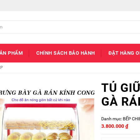
SẢN PHẨM
CHÍNH SÁCH BẢO HÀNH
ĐẶT HÀNG O
2P
TỦ GI
GÀ RÁ
Danh mục:
BẾP CHI
3.800.000
₫