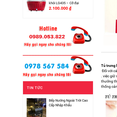
khói LG435 – Cỡ đại
2.100.000
₫
Tủ trưng 
Đối với c
. việc gi
thưởng th
thống cảm
TIN TỨC
Bếp Nướng Ngoài Trời Cao
Cấp Nhập Khẩu