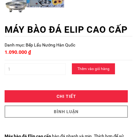
MÁY BÀO ĐÁ ELIP CAO CẤP
Danh mục:
Bếp Lẩu Nướng Hàn Quốc
1.090.000
₫
Thêm vào giỏ hàng
CHI TIẾT
BÌNH LUẬN
Máy bào đá Elip cao cấp
bào đá nhanh và mịn. Thích hợp để sử