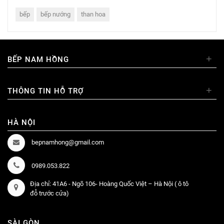
bếp
bếp nướng
than hoa
+
BẾP NAM HỒNG
+
THÔNG TIN HỖ TRỢ
HÀ NỘI
bepnamhong@gmail.com
0989.053.822
Địa chỉ: 41A6 - Ngõ 106- Hoàng Quốc Việt – Hà Nội ( ô tô
đỗ trước cửa)
SÀI GÒN