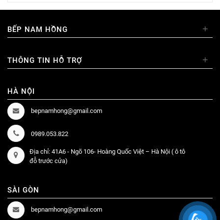
+
BẾP NAM HỒNG
+
THÔNG TIN HỖ TRỢ
HÀ NỘI
bepnamhong@gmail.com
0989.053.822
Địa chỉ: 41A6 - Ngõ 106- Hoàng Quốc Việt – Hà Nội ( ô tô
đỗ trước cửa)
SÀI GÒN
bepnamhong@gmail.com