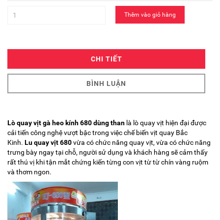
Thêm vào giỏ hàng
CHI TIẾT
BÌNH LUẬN
Lò quay vịt gà heo kính 680
dùng than
là lò quay vịt hiện đại được
cải tiến công nghệ vượt bậc trong việc chế biến vịt quay Bắc
Kinh.
Lu quay vịt 680
vừa có chức năng quay vịt, vừa có chức năng
trưng bày ngay tại chỗ, người sử dụng và khách hàng sẽ cảm thấy
rất thú vị khi tận mắt chứng kiến từng con vịt từ từ chín vàng ruộm
và thơm ngon.