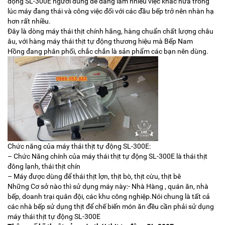
động SL-300E người dùng dễ dàng làm nhiều việc khác nữa trong
lúc máy đang thái và công việc đối với các đầu bếp trở nên nhàn hạ
hơn rất nhiều.
Đây là dòng máy thái thịt chính hãng, hàng chuẩn chất lượng châu
âu, với hàng máy thái thịt tự động thương hiệu mà Bếp Nam
Hồng đang phân phối, chắc chắn là sản phẩm các bạn nên dùng.
Chức năng của máy thái thịt tự động SL-300E:
– Chức Năng chính của máy thái thịt tự động SL-300E là thái thịt
đông lạnh, thái thịt chín
– Máy được dùng để thái thịt lợn, thịt bò, thịt cừu, thịt bê
Những Cơ sở nào thì sử dụng máy này:- Nhà Hàng , quán ăn, nhà
bếp, doanh trại quân đội, các khu công nghiệp.Nói chung là tất cả
các nhà bếp sử dụng thịt để chế biến món ăn đều cần phải sử dụng
máy thái thịt tự động SL-300E