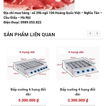
Địa chỉ mua hàng : số 39b ngõ 106 Hoàng Quốc Việt – Nghĩa Tân –
Cầu Giấy – Hà Nội
Điện thoại: 0989.053.822
SẢN PHẨM LIÊN QUAN
Bếp nướng 6 họng đốt
Bếp nướng 4 họng đốt
dài
dài
3.300.000
₫
2.300.000
₫