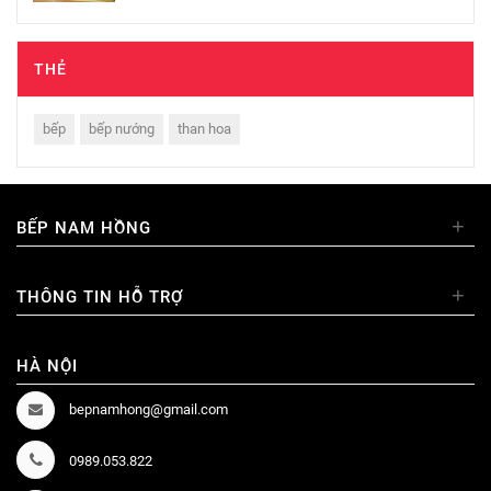
THẺ
bếp
bếp nướng
than hoa
+
BẾP NAM HỒNG
+
THÔNG TIN HỖ TRỢ
HÀ NỘI
bepnamhong@gmail.com
0989.053.822