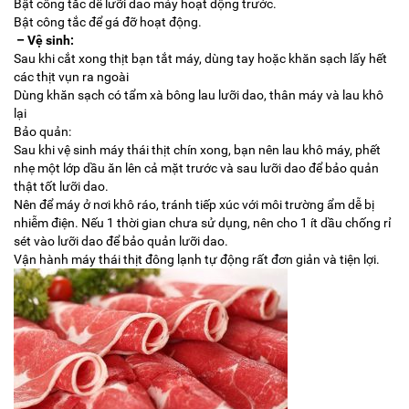
Bật công tắc để lưỡi dao máy hoạt động trước.
Bật công tắc để gá đỡ hoạt động.
– Vệ sinh:
Sau khi cắt xong thịt bạn tắt máy, dùng tay hoặc khăn sạch lấy hết
các thịt vụn ra ngoài
Dùng khăn sạch có tẩm xà bông lau lưỡi dao, thân máy và lau khô
lại
Bảo quản:
Sau khi vệ sinh máy thái thịt chín xong, bạn nên lau khô máy, phết
nhẹ một lớp dầu ăn lên cả mặt trước và sau lưỡi dao để bảo quản
thật tốt lưỡi dao.
Nên để máy ở nơi khô ráo, tránh tiếp xúc với môi trường ẩm dễ bị
nhiễm điện. Nếu 1 thời gian chưa sử dụng, nên cho 1 ít dầu chống rỉ
sét vào lưỡi dao để bảo quản lưỡi dao.
Vận hành máy thái thịt đông lạnh tự động rất đơn giản và tiện lợi.